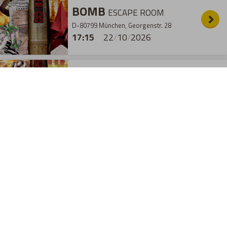
BOMB
ESCAPE ROOM
D-80799 München, Georgenstr. 28
17:15
22
/
10
/
2026
BOMB
ESCAPE ROOM
D-80799 München, Georgenstr. 28
18:45
22
/
10
/
2026
BOMB
ESCAPE ROOM
D-80799 München, Georgenstr. 28
20:15
22
/
10
/
2026
23
/
10
/
2026
- FREITAG