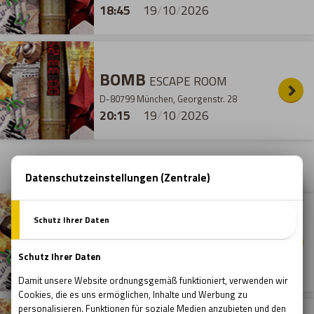
18:45
19
/
10
/
2026
BOMB
ESCAPE ROOM
D-80799 München, Georgenstr. 28
20:15
19
/
10
/
2026
20
/
10
/
2026
- DIENSTAG
Liebe Besucher!
BOMB
Wir möchten euch darüber informieren, dass
ESCAPE ROOM
unser Escape Room aufgrund von
D-80799 München, Georgenstr. 28
15:45
20
/
10
/
2026
Umbauarbeiten ab dem 21.06.2026
vorübergehend geschlossen wird und
voraussichtlich in drei Monaten wieder seine