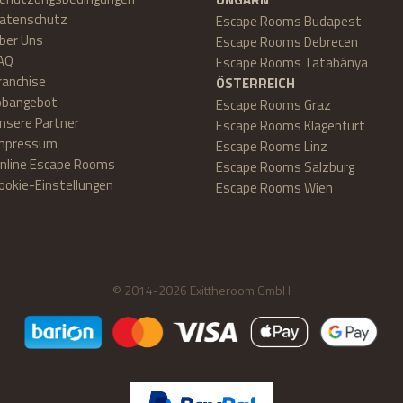
atenschutz
Escape Rooms Budapest
ber Uns
Escape Rooms Debrecen
AQ
Escape Rooms Tatabánya
ranchise
ÖSTERREICH
obangebot
Escape Rooms Graz
nsere Partner
Escape Rooms Klagenfurt
mpressum
Escape Rooms Linz
nline Escape Rooms
Escape Rooms Salzburg
ookie-Einstellungen
Escape Rooms Wien
© 2014-2026 Exittheroom GmbH