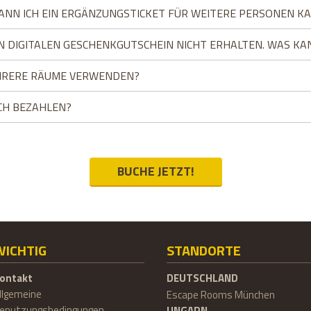
KANN ICH EIN ERGÄNZUNGSTICKET FÜR WEITERE PERSONEN K
N DIGITALEN GESCHENKGUTSCHEIN NICHT ERHALTEN. WAS KA
EHRERE RÄUME VERWENDEN?
CH BEZAHLEN?
BUCHE JETZT!
WICHTIG
STANDORTE
ontakt
DEUTSCHLAND
llgemeine
Escape Rooms München
enutzungsbedingungen
UNGARN