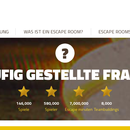
UNG
WAS IST EIN ESCAPE ROOM?
ESCAPE ROOM
?
FIG GESTELLTE FR
146,000
580,000
7,000,000
8,000
Spiele
Spieler
Escape minuten
Teambuildings