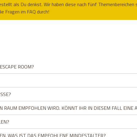
tellt als Du denkst. Wir haben diese nach fünf Themenbereichen so
die Fragen im FAQ durch!
N ESCAPE ROOM?
ÖSSE?
DEN RAUM EMPFOHLEN WIRD. KÖNNT IHR IN DIESEM FALL EIN
LEN?
EN. WAS IST DAS EMPFOHLENE MINDESTALTER?