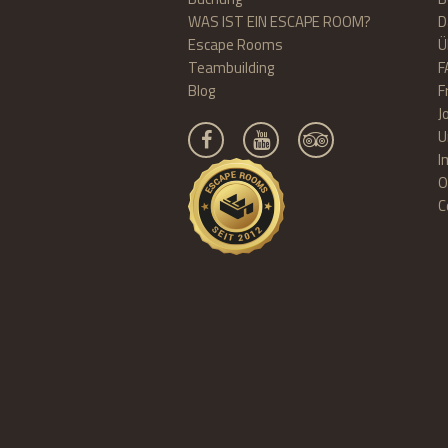
WAS IST EIN ESCAPE ROOM?
D
Escape Rooms
Ü
Teambuilding
F
Blog
F
J
U
I
O
C