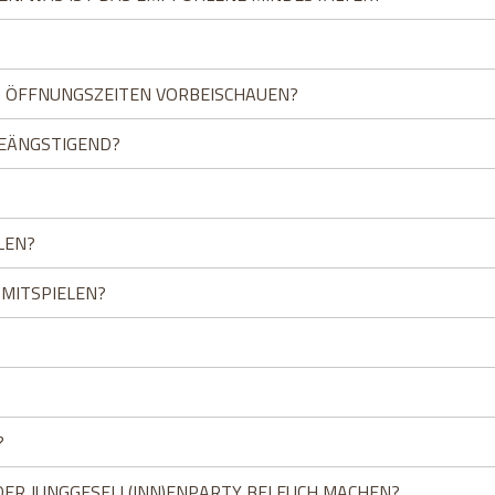
 ÖFFNUNGSZEITEN VORBEISCHAUEN?
BEÄNGSTIGEND?
LEN?
 MITSPIELEN?
?
ER JUNGGESELL(INN)ENPARTY BEI EUCH MACHEN?