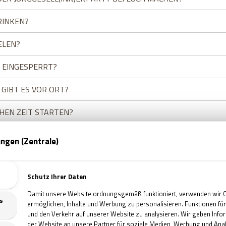
RINKEN?
ELEN?
 EINGESPERRT?
IBT ES VOR ORT?
HEN ZEIT STARTEN?
AS SPIEL BEZAHLEN?
LEPSIE. KÖNNEN WIR IN DIESEM FALL DIE RÄUME BESUCHEN?
D RÄUME BARRIEREFREI?
CH BEZAHLEN?