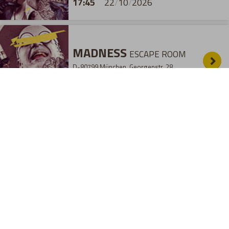
17:45
22
/
10
/
2026
MADNESS
ESCAPE ROOM
D-80799 München, Georgenstr. 28
19:15
22
/
10
/
2026
MADNESS
ESCAPE ROOM
D-80799 München, Georgenstr. 28
20:45
22
/
10
/
2026
23
/
10
/
2026
- FREITAG