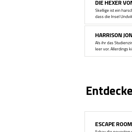
DIE HEXER V
Skellige ist ein har
dass die Insel Undv
HARRISON JON
Als ihr das Studienz
leer vor. Allerdings 
Entdecke
ESCAPE ROOM
Schau die neuesten