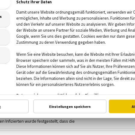
hr 1965. Ein Thema beherrscht die Presse. In der Haftanstalt St. Parker ka
en Zwischenfall. An einem Montagmorgen wurd
LCHEN
 bei Walter Kuckelkorn, dem selbsternannten Aachener Brettspielkönig, da i
achbar sicher. Warum sonst sucht er ständig
S DER GRÄFIN MOBESIN
Leut´ gequält, bei Nacht des Teufels Geld gezählt,“ weiß man im alten Aachen
n, genannt die Maubach’sche, zu berich
 LETZTE ZUFLUCHT!
ie Zombie-Apokalypse ist über uns gekommen. 93 Prozent der Weltbevölker
den Infizierten wurde festgestellt, dass die