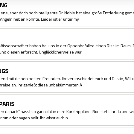
UNG
ene, aber doch hochintelligente Dr. Noble hat eine große Entdeckung gema
 Angeln heben könnte. Leider ist er unter my
! Wissenschaftler haben bei uns in der Oppenhofallee einen Riss im Raum-Z
und diesen erforscht. Unglücklicherweise wur
NGS
end mit deinen besten Freunden. Ihr verabschiedet euch und Dustin, Will 
mreise an. Ihr genießt diese unbekümmerten A
PARIS
 danach“ passt so gar nicht in eure Kurztrippläne. Nun steht ihr da und wi
r tun oder sagen sollt. Ihr wisst auch n