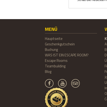
MENÜ
Hauptseite
K
Geschenkgutschein
A
Buchung
B
WAS IST EIN ESCAPE ROOM?
D
Escape Rooms
Ü
Teambuilding
F
Blog
F
J
U
I
O
C