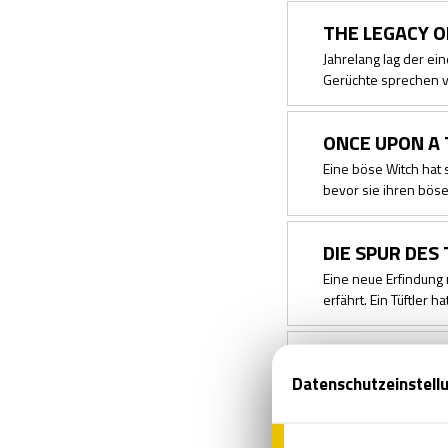
THE LEGACY O
Jahrelang lag der ei
Gerüchte sprechen v
ONCE UPON A 
Eine böse Witch hat 
bevor sie ihren böse
DIE SPUR DES
Eine neue Erfindung
erfährt. Ein Tüftler h
DER VERLORE
Nichts geht über die 
handelt. Der letzte