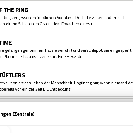
F THE RING
ne Ring vergessen im friedlichen Auenland. Doch die Zeiten ändern sich.
on einem Schatten im Osten, dem Erwachen eines na
TIME
sie gefangen genommen, hat sie verführt und verschleppt, sie eingesperrt,
n Plan in die Tat umsetzen kann. Eine Hexe, di
 TÜFTLERS
 revolutioniert das Leben der Menschheit. Ungünstig nur, wenn niemand d
at bereits vor einiger Zeit DIE Entdeckung
NE SOHN
Familie. Erst Recht nicht, wenn es sich um die italienische Mafiafamilie Barol
 lebende Nachkomme der Familie wurde en