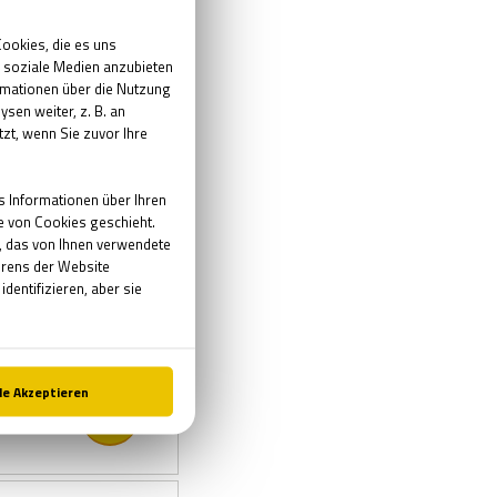
m es
st
 über
ung