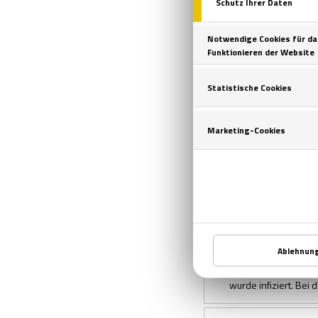
DIE ZELLE
Wir schreiben das Ja
zu einem mysteriös
DUBIOSE SPIE
Irgendetwas ist faul
sich sein Wohnungsn
DAS GEHEIMNI
„Bei Tag hat sie die 
Katharina von Thene
AACHEN - DIE
Es ist passiert – d
wurde infiziert. Bei 