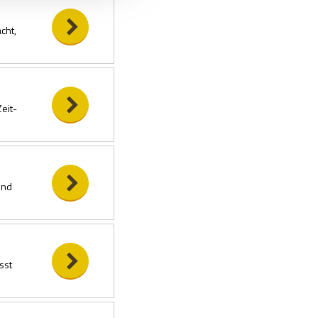
cht,
eit-
und
sst