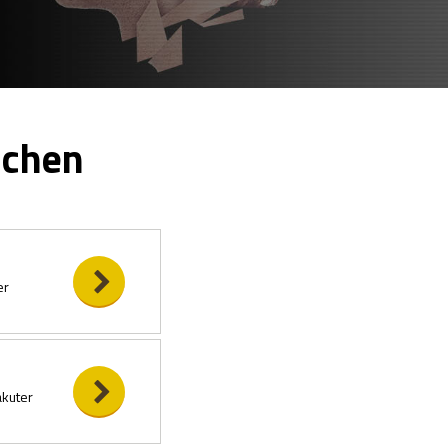
achen
er
akuter