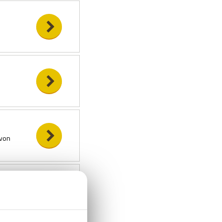
avon
di