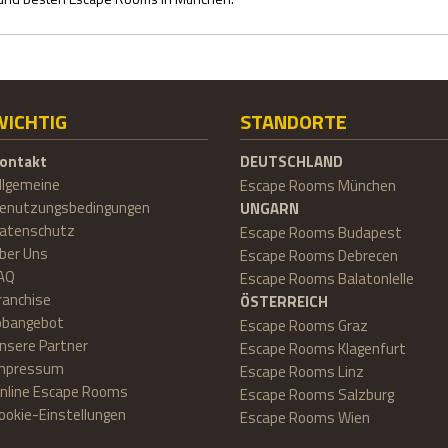
WICHTIG
STANDORTE
ontakt
DEUTSCHLAND
llgemeine
Escape Rooms München
enutzungsbedingungen
UNGARN
atenschutz
Escape Rooms Budapest
ber Uns
Escape Rooms Debrecen
AQ
Escape Rooms Balatonlelle
ranchise
ÖSTERREICH
obangebot
Escape Rooms Graz
nsere Partner
Escape Rooms Klagenfurt
mpressum
Escape Rooms Linz
nline Escape Rooms
Escape Rooms Salzburg
ookie-Einstellungen
Escape Rooms Wien