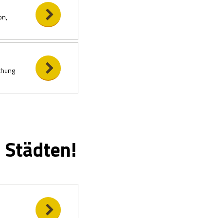
on,
schung
 Städten!