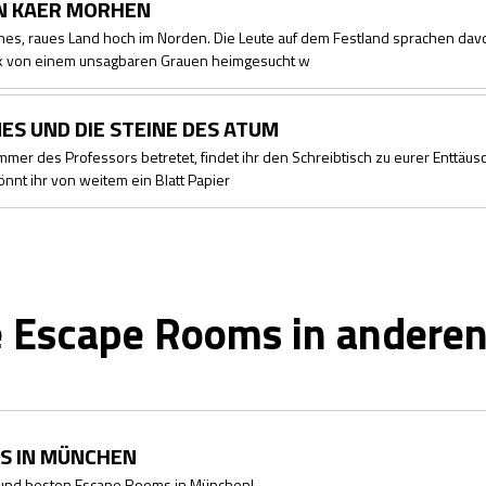
ON KAER MORHEN
sches, raues Land hoch im Norden. Die Leute auf dem Festland sprachen dav
ik von einem unsagbaren Grauen heimgesucht w
ES UND DIE STEINE DES ATUM
immer des Professors betretet, findet ihr den Schreibtisch zu eurer Enttäu
könnt ihr von weitem ein Blatt Papier
 Escape Rooms in anderen
S IN MÜNCHEN
 und besten Escape Rooms in München!