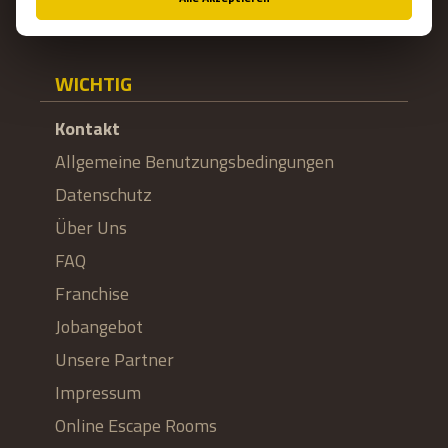
WICHTIG
Kontakt
Allgemeine Benutzungsbedingungen
Datenschutz
Über Uns
FAQ
Franchise
Jobangebot
Unsere Partner
Impressum
Online Escape Rooms