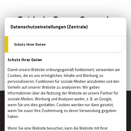
Entdecke Escape Rooms in
anderen Städten!
ESCAPE ROOMS IN MÜNCHEN
Schau die neuesten und besten Escape Rooms
in München!
MENÜ
Hauptseite
Geschenkgutschein