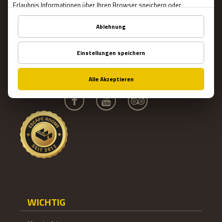
Buchung
WAS IST EIN ESCAPE ROOM?
Escape Rooms
Teambuilding
Blog
WICHTIG