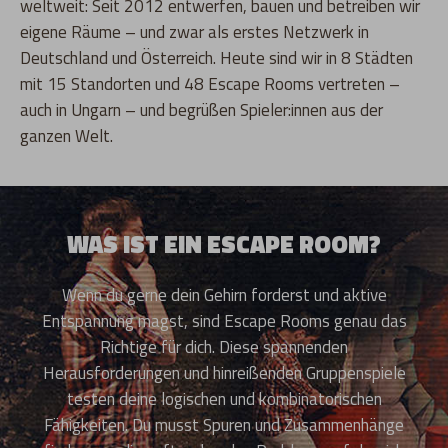
weltweit: Seit 2012 entwerfen, bauen und betreiben wir
eigene Räume – und zwar als erstes Netzwerk in
Deutschland und Österreich. Heute sind wir in 8 Städten
mit 15 Standorten und 48 Escape Rooms vertreten –
auch in Ungarn – und begrüßen Spieler:innen aus der
ganzen Welt.
WAS IST EIN ESCAPE ROOM?
Wenn du gerne dein Gehirn forderst und aktive
Entspannung magst, sind Escape Rooms genau das
Richtige für dich. Diese spannenden
Herausforderungen und hinreißenden Gruppenspiele
testen deine logischen und kombinatorischen
Fähigkeiten. Du musst Spuren und Zusammenhänge