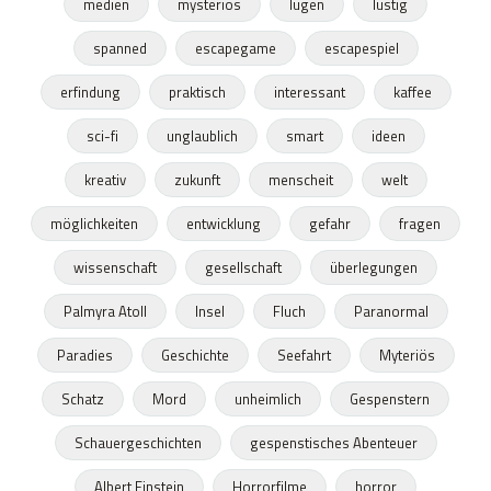
medien
mysteriös
lügen
lustig
spanned
escapegame
escapespiel
erfindung
praktisch
interessant
kaffee
sci-fi
unglaublich
smart
ideen
kreativ
zukunft
menscheit
welt
möglichkeiten
entwicklung
gefahr
fragen
wissenschaft
gesellschaft
überlegungen
Palmyra Atoll
Insel
Fluch
Paranormal
Paradies
Geschichte
Seefahrt
Myteriös
Schatz
Mord
unheimlich
Gespenstern
Schauergeschichten
gespenstisches Abenteuer
Albert Einstein
Horrorfilme
horror