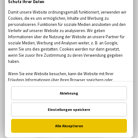
escape room movie
escape room film2019
no escape room
escape room 2017
Ostern
Ostern in Bremen
Ostern in München
Ostern in Nürnberg
Teambuilding
Teambuilding Möglichkeiten Bremen
Teambuilding Möglichkeiten München
Teambuilding Möglichkeiten Nürnberg
Muttertag
Geschenke zum Muttertag
Mutter-Tochter Aktivitäten Nürnberg
Mutter-Tochter Aktivitäten Bremen
Mutter-Tochter Aktivitäten München
Comics
Marvel
Buchläden in München