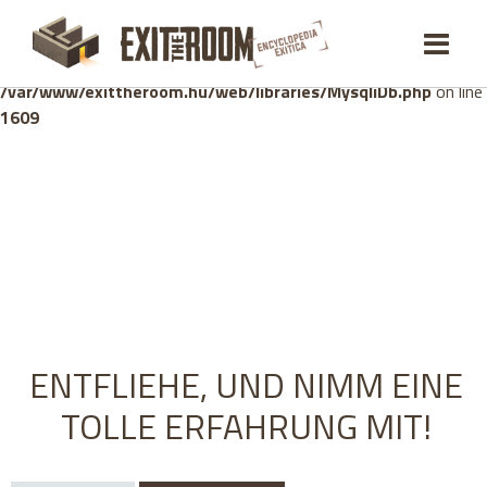
Warning
: mysqli_stmt::bind_param(): Number of variables
doesn't match number of parameters in prepared statement in
/var/www/exittheroom.hu/web/libraries/MysqliDb.php
on line
1609
ENTFLIEHE, UND NIMM EINE
TOLLE ERFAHRUNG MIT!