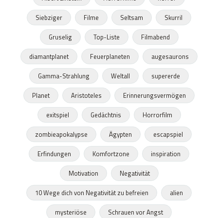
Siebziger
Filme
Seltsam
Skurril
Gruselig
Top-Liste
Filmabend
diamantplanet
Feuerplaneten
augesaurons
Gamma-Strahlung
Weltall
supererde
Planet
Aristoteles
Erinnerungsvermögen
exitspiel
Gedächtnis
Horrorfilm
zombieapokalypse
Ägypten
escapspiel
Erfindungen
Komfortzone
inspiration
Motivation
Negativität
10 Wege dich von Negativität zu befreien
alien
mysteriöse
Schrauen vor Angst