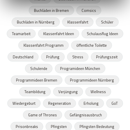
Buchläden in Bremen
Comsics
Buchläden in Nürnberg
Klassenfahrt
Schüler
Teamarbeit
Klassenfahrt Ideen
Schulausflug Ideen
Klassenfahrt Programm
öffentliche Toilette
Deutschland
Prüfung
Stress
Prüfungszeit
Schulende
Programideen München
Programmideen Bremen
Programmideen Nürnberg
Teambildung
Verjüngung
Wellness
Wiedergeburt
Regeneration
Erholung
GoT
Game of Thrones
Gefängnisausbruch
Prisonbreaks
Pfingsten
Pfingsten Bedeutung