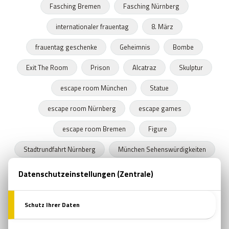
Fasching Bremen
Fasching Nürnberg
internationaler frauentag
8. März
frauentag geschenke
Geheimnis
Bombe
Exit The Room
Prison
Alcatraz
Skulptur
escape room München
Statue
escape room Nürnberg
escape games
escape room Bremen
Figure
Stadtrundfahrt Nürnberg
München Sehenswürdigkeiten
Stadtrundfahrt München
Stadtrundfahrt Bremen
Frühling
Programme in Nürnberg
Zeitkapseln
Nürnberger Bratwurst
escape room film