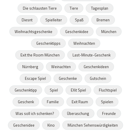
Die schlausten Tiere
Tiere
Tagesplan
Diesnt
Spielleiter
Spaß
Bremen
Weihnachtsgeschenke
Geschenkidee
München
Geschenktipps
Weihnachten
Exit the Room München
Last-Minute-Geschenk
Nürnberg
Weinachten
Geschenkideen
Escape Spiel
Geschenke
Gutschein
Geschenktipp
Spiel
EXit Spiel
Fluchtspiel
Geschenk
Familie
Exit Raum
Spielen
Was soll ich schenken?
Überaschung
Freunde
Geschenidee
Kino
München Sehenswürdigkeiten