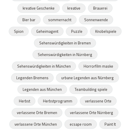
kreative Geschenke
kreative
Brauerei
Bier bar
sommernacht
Sonnenwende
Spion
Geheimagent
Puzzle
Knobelspiele
Sehenswürdigkeiten in Bremen
Sehenswürdigkeiten in Nürnberg
Sehenswürdigkeiten in München
Horrorfilm maske
Legenden Bremens
urbane Legenden aus Nürnberg
Legenden aus München
Teambuilding spiele
Herbst
Herbstprogramm
verlassene Orte
verlassene Orte Bremen
verlassene Orte Nürnberg
verlassene Orte München
ecsape room
Paint It