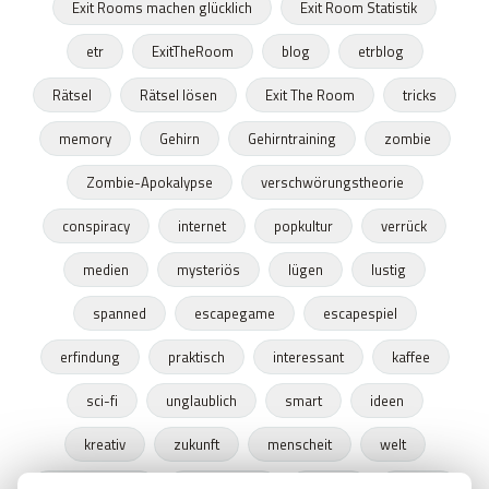
Exit Rooms machen glücklich
Exit Room Statistik
etr
ExitTheRoom
blog
etrblog
Rätsel
Rätsel lösen
Exit The Room
tricks
memory
Gehirn
Gehirntraining
zombie
Zombie-Apokalypse
verschwörungstheorie
conspiracy
internet
popkultur
verrück
medien
mysteriös
lügen
lustig
spanned
escapegame
escapespiel
erfindung
praktisch
interessant
kaffee
sci-fi
unglaublich
smart
ideen
kreativ
zukunft
menscheit
welt
möglichkeiten
entwicklung
gefahr
fragen