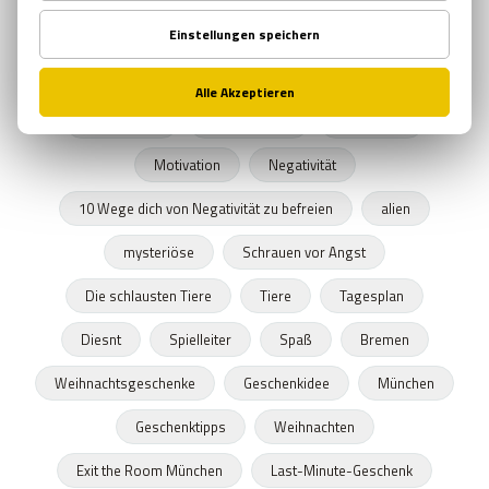
exitspiel
Gedächtnis
Horrorfilm
zombieapokalypse
Ägypten
escapspiel
Erfindungen
Komfortzone
inspiration
Motivation
Negativität
10 Wege dich von Negativität zu befreien
alien
mysteriöse
Schrauen vor Angst
Die schlausten Tiere
Tiere
Tagesplan
Diesnt
Spielleiter
Spaß
Bremen
Weihnachtsgeschenke
Geschenkidee
München
Geschenktipps
Weihnachten
Exit the Room München
Last-Minute-Geschenk