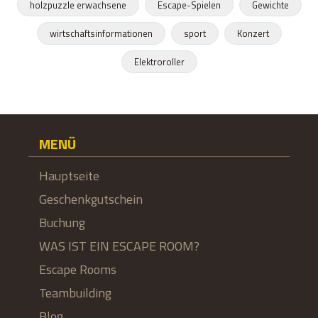
holzpuzzle erwachsene
Escape-Spielen
Gewichte
wirtschaftsinformationen
sport
Konzert
Elektroroller
MENÜ
Hauptseite
Geschenkgutschein
Buchung
WAS IST EIN ESCAPE ROOM?
Escape Rooms
Teambuilding
Blog