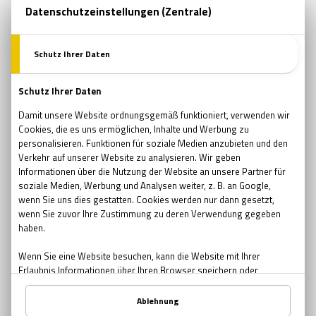
wissenschaft
gesellschaft
überlegungen
Palmyra Atoll
Insel
Fluch
Paranormal
Paradies
Geschichte
Seefahrt
Myteriös
Schatz
Mord
unheimlich
Gespenstern
Schauergeschichten
gespenstisches Abenteuer
Albert Einstein
Horrorfilme
horror
Siebziger
Filme
Seltsam
Skurril
Gruselig
Top-Liste
Filmabend
diamantplanet
Feuerplaneten
augesaurons
Gamma-Strahlung
Weltall
supererde
Planet
Aristoteles
Erinnerungsvermögen