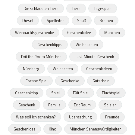
Die schlausten Tiere
Tiere
Tagesplan
Diesnt
Spielleiter
Spaß
Bremen
Weihnachtsgeschenke
Geschenkidee
München
Geschenktipps
Weihnachten
Exit the Room München
Last-Minute-Geschenk
Nürnberg
Weinachten
Geschenkideen
Escape Spiel
Geschenke
Gutschein
Geschenktipp
Spiel
EXit Spiel
Fluchtspiel
Geschenk
Familie
Exit Raum
Spielen
Was soll ich schenken?
Überaschung
Freunde
Geschenidee
Kino
München Sehenswürdigkeiten