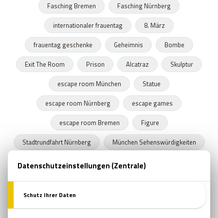
Fasching Bremen
Fasching Nürnberg
internationaler frauentag
8. März
frauentag geschenke
Geheimnis
Bombe
Exit The Room
Prison
Alcatraz
Skulptur
escape room München
Statue
escape room Nürnberg
escape games
escape room Bremen
Figure
Stadtrundfahrt Nürnberg
München Sehenswürdigkeiten
Stadtrundfahrt München
Stadtrundfahrt Bremen
Frühling
Programme in Nürnberg
Zeitkapseln
Nürnberger Bratwurst
escape room film