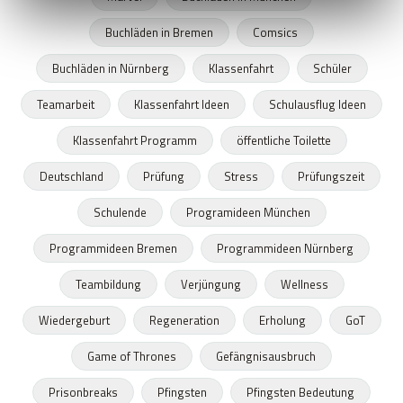
Buchläden in Bremen
Comsics
Buchläden in Nürnberg
Klassenfahrt
Schüler
Teamarbeit
Klassenfahrt Ideen
Schulausflug Ideen
Klassenfahrt Programm
öffentliche Toilette
Deutschland
Prüfung
Stress
Prüfungszeit
Schulende
Programideen München
Programmideen Bremen
Programmideen Nürnberg
Teambildung
Verjüngung
Wellness
Wiedergeburt
Regeneration
Erholung
GoT
Game of Thrones
Gefängnisausbruch
Prisonbreaks
Pfingsten
Pfingsten Bedeutung