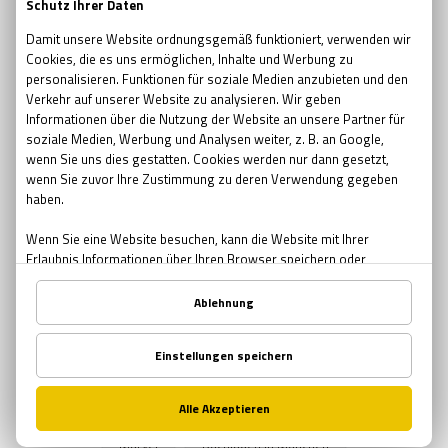
escape room movie
escape room film2019
no escape room
escape room 2017
Ostern
Ostern in Bremen
Ostern in München
Ostern in Nürnberg
Teambuilding
Teambuilding Möglichkeiten Bremen
Teambuilding Möglichkeiten München
Teambuilding Möglichkeiten Nürnberg
Muttertag
Geschenke zum Muttertag
Mutter-Tochter Aktivitäten Nürnberg
Mutter-Tochter Aktivitäten Bremen
Mutter-Tochter Aktivitäten München
Comics
Marvel
Buchläden in München