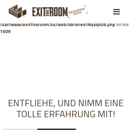
Warning
: mysqli_stmt::bind_param(): Number of variables
doesn't match number of parameters in prepared statement in
/var/www/exittheroom.hu/web/libraries/MysqliDb.php
on line
1609
ENTFLIEHE, UND NIMM EINE
TOLLE ERFAHRUNG MIT!