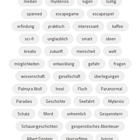
medien
mysteriös
lügen
lustig
spanned
escapegame
escapespiel
erfindung
praktisch
interessant
kaffee
sci-fi
unglaublich
smart
ideen
kreativ
zukunft
menscheit
welt
möglichkeiten
entwicklung
gefahr
fragen
wissenschaft
gesellschaft
überlegungen
Palmyra Atoll
Insel
Fluch
Paranormal
Paradies
Geschichte
Seefahrt
Myteriös
Schatz
Mord
unheimlich
Gespenstern
Schauergeschichten
gespenstisches Abenteuer
Albert Einstein
Horrorfilme
horror