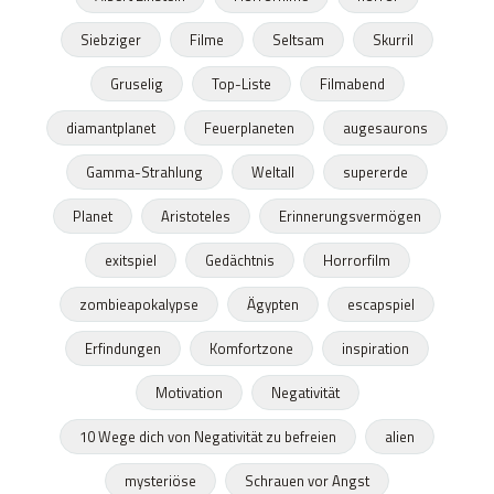
Siebziger
Filme
Seltsam
Skurril
Gruselig
Top-Liste
Filmabend
diamantplanet
Feuerplaneten
augesaurons
Gamma-Strahlung
Weltall
supererde
Planet
Aristoteles
Erinnerungsvermögen
exitspiel
Gedächtnis
Horrorfilm
zombieapokalypse
Ägypten
escapspiel
Erfindungen
Komfortzone
inspiration
Motivation
Negativität
10 Wege dich von Negativität zu befreien
alien
mysteriöse
Schrauen vor Angst