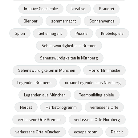
kreative Geschenke
kreative
Brauerei
Bier bar
sommernacht
Sonnenwende
Spion
Geheimagent
Puzzle
Knobelspiele
Sehenswürdigkeiten in Bremen
Sehenswürdigkeiten in Nürnberg
Sehenswürdigkeiten in München
Horrorfilm maske
Legenden Bremens
urbane Legenden aus Nürnberg
Legenden aus München
Teambuilding spiele
Herbst
Herbstprogramm
verlassene Orte
verlassene Orte Bremen
verlassene Orte Nürnberg
verlassene Orte München
ecsape room
Paint It