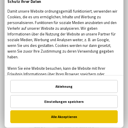
escape room movie
escape room film2019
no escape room
escape room 2017
Ostern
Ostern in Bremen
Ostern in München
Ostern in Nürnberg
Teambuilding
Teambuilding Möglichkeiten Bremen
Teambuilding Möglichkeiten München
Teambuilding Möglichkeiten Nürnberg
Muttertag
Geschenke zum Muttertag
Mutter-Tochter Aktivitäten Nürnberg
Mutter-Tochter Aktivitäten Bremen
Mutter-Tochter Aktivitäten München
Comics
Marvel
Buchläden in München