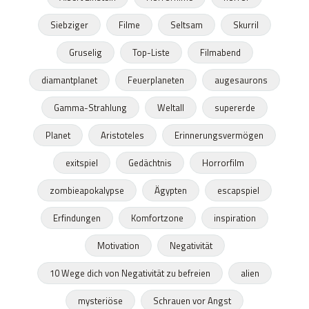
Siebziger
Filme
Seltsam
Skurril
Gruselig
Top-Liste
Filmabend
diamantplanet
Feuerplaneten
augesaurons
Gamma-Strahlung
Weltall
supererde
Planet
Aristoteles
Erinnerungsvermögen
exitspiel
Gedächtnis
Horrorfilm
zombieapokalypse
Ägypten
escapspiel
Erfindungen
Komfortzone
inspiration
Motivation
Negativität
10 Wege dich von Negativität zu befreien
alien
mysteriöse
Schrauen vor Angst