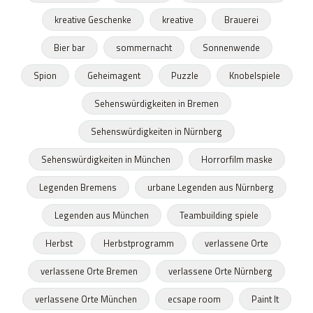
kreative Geschenke
kreative
Brauerei
Bier bar
sommernacht
Sonnenwende
Spion
Geheimagent
Puzzle
Knobelspiele
Sehenswürdigkeiten in Bremen
Sehenswürdigkeiten in Nürnberg
Sehenswürdigkeiten in München
Horrorfilm maske
Legenden Bremens
urbane Legenden aus Nürnberg
Legenden aus München
Teambuilding spiele
Herbst
Herbstprogramm
verlassene Orte
verlassene Orte Bremen
verlassene Orte Nürnberg
verlassene Orte München
ecsape room
Paint It