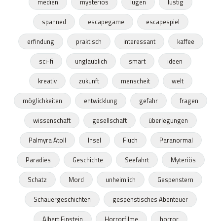
medien
mysteriös
lügen
lustig
spanned
escapegame
escapespiel
erfindung
praktisch
interessant
kaffee
sci-fi
unglaublich
smart
ideen
kreativ
zukunft
menscheit
welt
möglichkeiten
entwicklung
gefahr
fragen
wissenschaft
gesellschaft
überlegungen
Palmyra Atoll
Insel
Fluch
Paranormal
Paradies
Geschichte
Seefahrt
Myteriös
Schatz
Mord
unheimlich
Gespenstern
Schauergeschichten
gespenstisches Abenteuer
Albert Einstein
Horrorfilme
horror