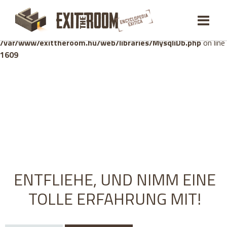
Warning
: mysqli_stmt::bind_param(): Number of variables
doesn't match number of parameters in prepared statement in
/var/www/exittheroom.hu/web/libraries/MysqliDb.php
on line
1609
ENTFLIEHE, UND NIMM EINE
TOLLE ERFAHRUNG MIT!