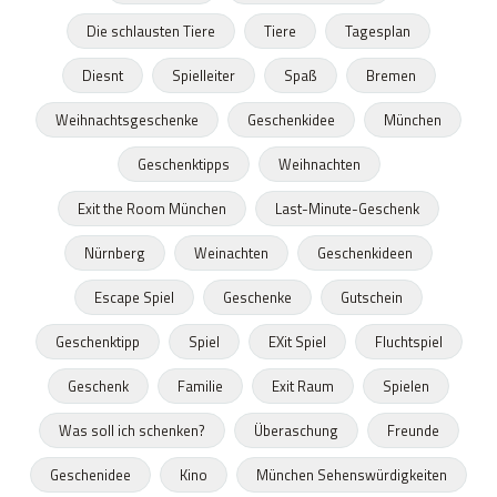
Die schlausten Tiere
Tiere
Tagesplan
Diesnt
Spielleiter
Spaß
Bremen
Weihnachtsgeschenke
Geschenkidee
München
Geschenktipps
Weihnachten
Exit the Room München
Last-Minute-Geschenk
Nürnberg
Weinachten
Geschenkideen
Escape Spiel
Geschenke
Gutschein
Geschenktipp
Spiel
EXit Spiel
Fluchtspiel
Geschenk
Familie
Exit Raum
Spielen
Was soll ich schenken?
Überaschung
Freunde
Geschenidee
Kino
München Sehenswürdigkeiten