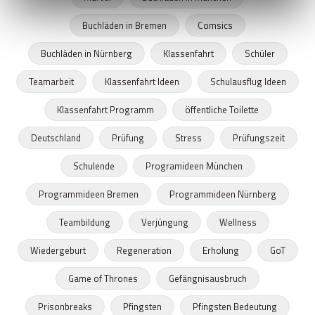
Buchläden in Bremen
Comsics
Buchläden in Nürnberg
Klassenfahrt
Schüler
Teamarbeit
Klassenfahrt Ideen
Schulausflug Ideen
Klassenfahrt Programm
öffentliche Toilette
Deutschland
Prüfung
Stress
Prüfungszeit
Schulende
Programideen München
Programmideen Bremen
Programmideen Nürnberg
Teambildung
Verjüngung
Wellness
Wiedergeburt
Regeneration
Erholung
GoT
Game of Thrones
Gefängnisausbruch
Prisonbreaks
Pfingsten
Pfingsten Bedeutung