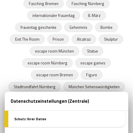
Fasching Bremen
Fasching Nürnberg
internationaler frauentag
8. März
frauentag geschenke
Geheimnis
Bombe
Exit The Room
Prison
Alcatraz
Skulptur
escape room München
Statue
escape room Nürnberg
escape games
escape room Bremen
Figure
Stadtrundfahrt Nürnberg
München Sehenswürdigkeiten
Stadtrundfahrt München
Stadtrundfahrt Bremen
Frühling
Programme in Nürnberg
Zeitkapseln
Nürnberger Bratwurst
escape room film