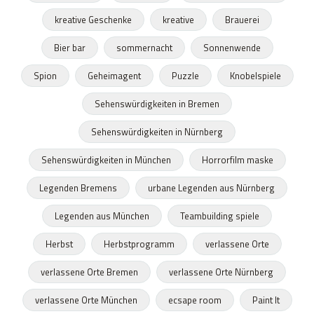
kreative Geschenke
kreative
Brauerei
Bier bar
sommernacht
Sonnenwende
Spion
Geheimagent
Puzzle
Knobelspiele
Sehenswürdigkeiten in Bremen
Sehenswürdigkeiten in Nürnberg
Sehenswürdigkeiten in München
Horrorfilm maske
Legenden Bremens
urbane Legenden aus Nürnberg
Legenden aus München
Teambuilding spiele
Herbst
Herbstprogramm
verlassene Orte
verlassene Orte Bremen
verlassene Orte Nürnberg
verlassene Orte München
ecsape room
Paint It