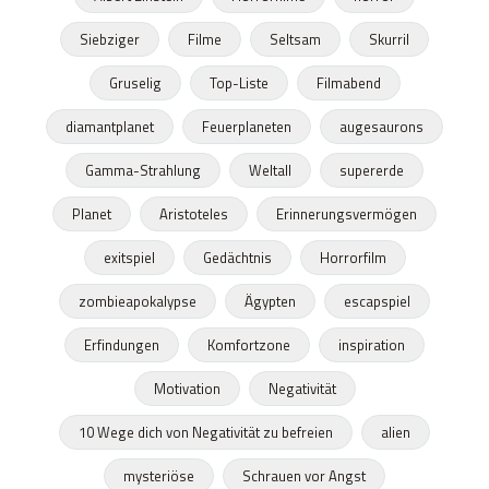
Siebziger
Filme
Seltsam
Skurril
Gruselig
Top-Liste
Filmabend
diamantplanet
Feuerplaneten
augesaurons
Gamma-Strahlung
Weltall
supererde
Planet
Aristoteles
Erinnerungsvermögen
exitspiel
Gedächtnis
Horrorfilm
zombieapokalypse
Ägypten
escapspiel
Erfindungen
Komfortzone
inspiration
Motivation
Negativität
10 Wege dich von Negativität zu befreien
alien
mysteriöse
Schrauen vor Angst