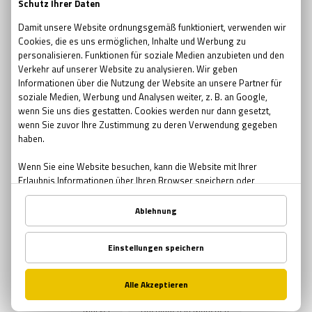
escape room movie
escape room film2019
no escape room
escape room 2017
Ostern
Ostern in Bremen
Ostern in München
Ostern in Nürnberg
Teambuilding
Teambuilding Möglichkeiten Bremen
Teambuilding Möglichkeiten München
Teambuilding Möglichkeiten Nürnberg
Muttertag
Geschenke zum Muttertag
Mutter-Tochter Aktivitäten Nürnberg
Mutter-Tochter Aktivitäten Bremen
Mutter-Tochter Aktivitäten München
Comics
Marvel
Buchläden in München