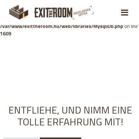
Warning
: mysqli_stmt::bind_param(): Number of variables
doesn't match number of parameters in prepared statement in
/var/www/exittheroom.hu/web/libraries/MysqliDb.php
on line
1609
ENTFLIEHE, UND NIMM EINE
TOLLE ERFAHRUNG MIT!