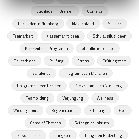
Buchläden in Bremen
Comsics
Buchläden in Nürnberg
Klassenfahrt
Schüler
Teamarbeit
Klassenfahrt Ideen
Schulausflug Ideen
Klassenfahrt Programm
öffentliche Toilette
Deutschland
Prüfung
Stress
Prüfungszeit
Schulende
Programideen München
Programmideen Bremen
Programmideen Nürnberg
Teambildung
Verjüngung
Wellness
Wiedergeburt
Regeneration
Erholung
GoT
Game of Thrones
Gefängnisausbruch
Prisonbreaks
Pfingsten
Pfingsten Bedeutung