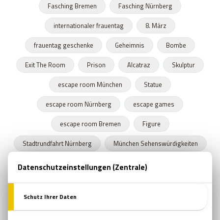
Fasching Bremen
Fasching Nürnberg
internationaler frauentag
8. März
frauentag geschenke
Geheimnis
Bombe
Exit The Room
Prison
Alcatraz
Skulptur
escape room München
Statue
escape room Nürnberg
escape games
escape room Bremen
Figure
Stadtrundfahrt Nürnberg
München Sehenswürdigkeiten
Stadtrundfahrt München
Stadtrundfahrt Bremen
Frühling
Programme in Nürnberg
Zeitkapseln
Nürnberger Bratwurst
escape room film