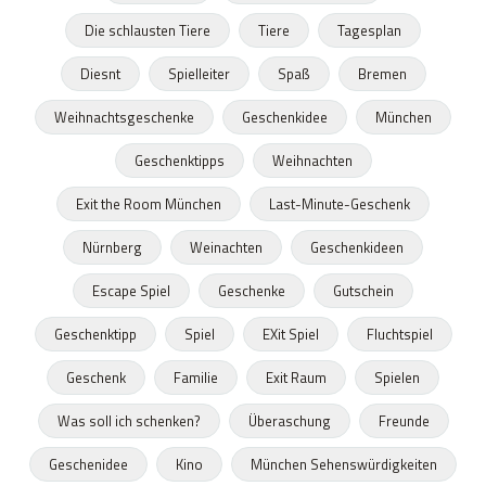
Die schlausten Tiere
Tiere
Tagesplan
Diesnt
Spielleiter
Spaß
Bremen
Weihnachtsgeschenke
Geschenkidee
München
Geschenktipps
Weihnachten
Exit the Room München
Last-Minute-Geschenk
Nürnberg
Weinachten
Geschenkideen
Escape Spiel
Geschenke
Gutschein
Geschenktipp
Spiel
EXit Spiel
Fluchtspiel
Geschenk
Familie
Exit Raum
Spielen
Was soll ich schenken?
Überaschung
Freunde
Geschenidee
Kino
München Sehenswürdigkeiten