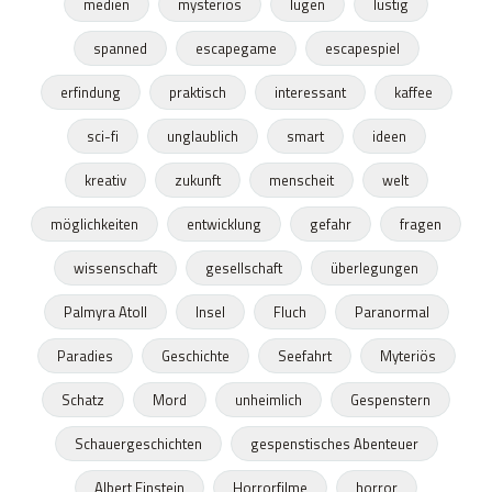
medien
mysteriös
lügen
lustig
spanned
escapegame
escapespiel
erfindung
praktisch
interessant
kaffee
sci-fi
unglaublich
smart
ideen
kreativ
zukunft
menscheit
welt
möglichkeiten
entwicklung
gefahr
fragen
wissenschaft
gesellschaft
überlegungen
Palmyra Atoll
Insel
Fluch
Paranormal
Paradies
Geschichte
Seefahrt
Myteriös
Schatz
Mord
unheimlich
Gespenstern
Schauergeschichten
gespenstisches Abenteuer
Albert Einstein
Horrorfilme
horror