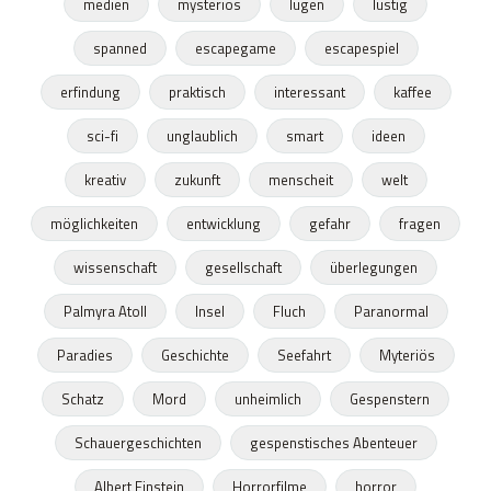
medien
mysteriös
lügen
lustig
spanned
escapegame
escapespiel
erfindung
praktisch
interessant
kaffee
sci-fi
unglaublich
smart
ideen
kreativ
zukunft
menscheit
welt
möglichkeiten
entwicklung
gefahr
fragen
wissenschaft
gesellschaft
überlegungen
Palmyra Atoll
Insel
Fluch
Paranormal
Paradies
Geschichte
Seefahrt
Myteriös
Schatz
Mord
unheimlich
Gespenstern
Schauergeschichten
gespenstisches Abenteuer
Albert Einstein
Horrorfilme
horror