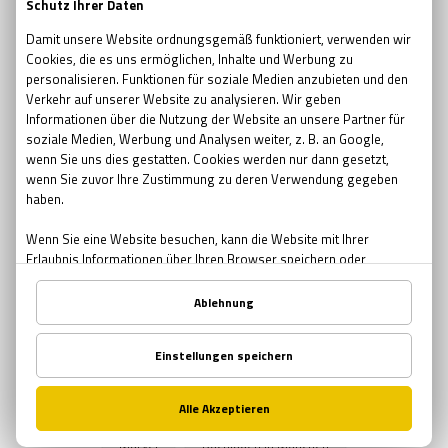
escape room movie
escape room film2019
no escape room
escape room 2017
Ostern
Ostern in Bremen
Ostern in München
Ostern in Nürnberg
Teambuilding
Teambuilding Möglichkeiten Bremen
Teambuilding Möglichkeiten München
Teambuilding Möglichkeiten Nürnberg
Muttertag
Geschenke zum Muttertag
Mutter-Tochter Aktivitäten Nürnberg
Mutter-Tochter Aktivitäten Bremen
Mutter-Tochter Aktivitäten München
Comics
Marvel
Buchläden in München