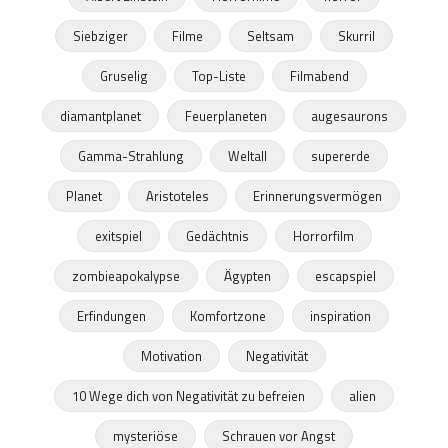
Siebziger
Filme
Seltsam
Skurril
Gruselig
Top-Liste
Filmabend
diamantplanet
Feuerplaneten
augesaurons
Gamma-Strahlung
Weltall
supererde
Planet
Aristoteles
Erinnerungsvermögen
exitspiel
Gedächtnis
Horrorfilm
zombieapokalypse
Ägypten
escapspiel
Erfindungen
Komfortzone
inspiration
Motivation
Negativität
10 Wege dich von Negativität zu befreien
alien
mysteriöse
Schrauen vor Angst