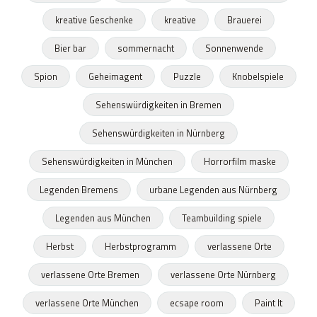
kreative Geschenke
kreative
Brauerei
Bier bar
sommernacht
Sonnenwende
Spion
Geheimagent
Puzzle
Knobelspiele
Sehenswürdigkeiten in Bremen
Sehenswürdigkeiten in Nürnberg
Sehenswürdigkeiten in München
Horrorfilm maske
Legenden Bremens
urbane Legenden aus Nürnberg
Legenden aus München
Teambuilding spiele
Herbst
Herbstprogramm
verlassene Orte
verlassene Orte Bremen
verlassene Orte Nürnberg
verlassene Orte München
ecsape room
Paint It