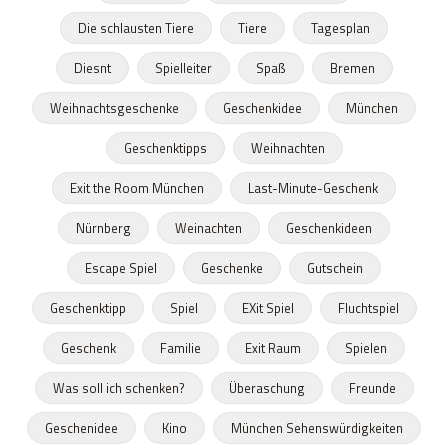
Die schlausten Tiere
Tiere
Tagesplan
Diesnt
Spielleiter
Spaß
Bremen
Weihnachtsgeschenke
Geschenkidee
München
Geschenktipps
Weihnachten
Exit the Room München
Last-Minute-Geschenk
Nürnberg
Weinachten
Geschenkideen
Escape Spiel
Geschenke
Gutschein
Geschenktipp
Spiel
EXit Spiel
Fluchtspiel
Geschenk
Familie
Exit Raum
Spielen
Was soll ich schenken?
Überaschung
Freunde
Geschenidee
Kino
München Sehenswürdigkeiten