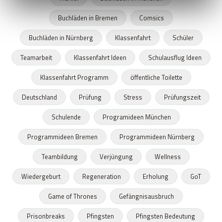
Buchläden in Bremen
Comsics
Buchläden in Nürnberg
Klassenfahrt
Schüler
Teamarbeit
Klassenfahrt Ideen
Schulausflug Ideen
Klassenfahrt Programm
öffentliche Toilette
Deutschland
Prüfung
Stress
Prüfungszeit
Schulende
Programideen München
Programmideen Bremen
Programmideen Nürnberg
Teambildung
Verjüngung
Wellness
Wiedergeburt
Regeneration
Erholung
GoT
Game of Thrones
Gefängnisausbruch
Prisonbreaks
Pfingsten
Pfingsten Bedeutung