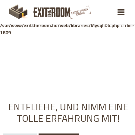
Warning
: mysqli_stmt::bind_param(): Number of variables
doesn't match number of parameters in prepared statement in
/var/www/exittheroom.hu/web/libraries/MysqliDb.php
on line
1609
ENTFLIEHE, UND NIMM EINE
TOLLE ERFAHRUNG MIT!