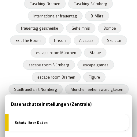
Fasching Bremen
Fasching Nürnberg
internationaler frauentag
8. März
frauentag geschenke
Geheimnis
Bombe
Exit The Room
Prison
Alcatraz
Skulptur
escape room München
Statue
escape room Nürnberg
escape games
escape room Bremen
Figure
Stadtrundfahrt Nürnberg
München Sehenswürdigkeiten
Stadtrundfahrt München
Stadtrundfahrt Bremen
Frühling
Programme in Nürnberg
Zeitkapseln
Nürnberger Bratwurst
escape room film