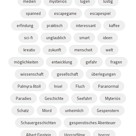
medien
mysteriös
lügen
lustig
spanned
escapegame
escapespiel
erfindung
praktisch
interessant
kaffee
sci-fi
unglaublich
smart
ideen
kreativ
zukunft
menscheit
welt
möglichkeiten
entwicklung
gefahr
fragen
wissenschaft
gesellschaft
überlegungen
Palmyra Atoll
Insel
Fluch
Paranormal
Paradies
Geschichte
Seefahrt
Myteriös
Schatz
Mord
unheimlich
Gespenstern
Schauergeschichten
gespenstisches Abenteuer
Albert Einstein
Horrorfilme
horror