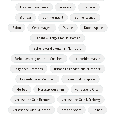
kreative Geschenke
kreative
Brauerei
Bier bar
sommernacht
Sonnenwende
Spion
Geheimagent
Puzzle
Knobelspiele
Sehenswürdigkeiten in Bremen
Sehenswürdigkeiten in Nürnberg
Sehenswürdigkeiten in München
Horrorfilm maske
Legenden Bremens
urbane Legenden aus Nürnberg
Legenden aus München
Teambuilding spiele
Herbst
Herbstprogramm
verlassene Orte
verlassene Orte Bremen
verlassene Orte Nürnberg
verlassene Orte München
ecsape room
Paint It