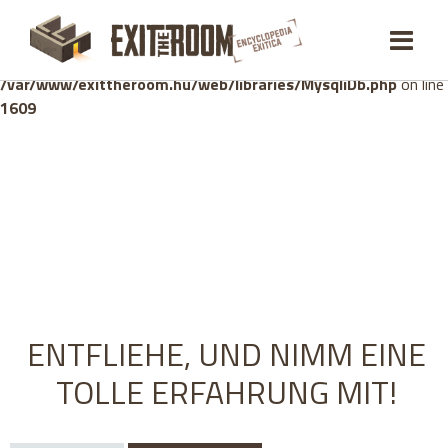
Warning
: mysqli_stmt::bind_param(): Number of variables
doesn't match number of parameters in prepared statement in
/var/www/exittheroom.hu/web/libraries/MysqliDb.php
on line
1609
ENTFLIEHE, UND NIMM EINE
TOLLE ERFAHRUNG MIT!