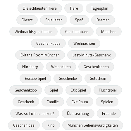
Die schlausten Tiere
Tiere
Tagesplan
Diesnt
Spielleiter
Spaß
Bremen
Weihnachtsgeschenke
Geschenkidee
München
Geschenktipps
Weihnachten
Exit the Room München
Last-Minute-Geschenk
Nürnberg
Weinachten
Geschenkideen
Escape Spiel
Geschenke
Gutschein
Geschenktipp
Spiel
EXit Spiel
Fluchtspiel
Geschenk
Familie
Exit Raum
Spielen
Was soll ich schenken?
Überaschung
Freunde
Geschenidee
Kino
München Sehenswürdigkeiten