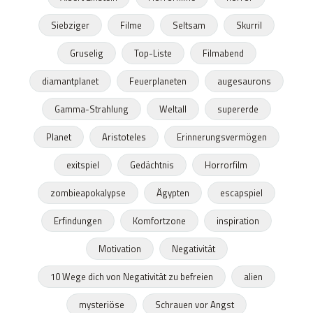
Siebziger
Filme
Seltsam
Skurril
Gruselig
Top-Liste
Filmabend
diamantplanet
Feuerplaneten
augesaurons
Gamma-Strahlung
Weltall
supererde
Planet
Aristoteles
Erinnerungsvermögen
exitspiel
Gedächtnis
Horrorfilm
zombieapokalypse
Ägypten
escapspiel
Erfindungen
Komfortzone
inspiration
Motivation
Negativität
10 Wege dich von Negativität zu befreien
alien
mysteriöse
Schrauen vor Angst