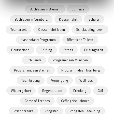
Buchläden in Bremen
Comsics
Buchläden in Nürnberg
Klassenfahrt
Schüler
Teamarbeit
Klassenfahrt Ideen
Schulausflug Ideen
Klassenfahrt Programm
öffentliche Toilette
Deutschland
Prüfung
Stress
Prüfungszeit
Schulende
Programideen München
Programmideen Bremen
Programmideen Nürnberg
Teambildung
Verjüngung
Wellness
Wiedergeburt
Regeneration
Erholung
GoT
Game of Thrones
Gefängnisausbruch
Prisonbreaks
Pfingsten
Pfingsten Bedeutung