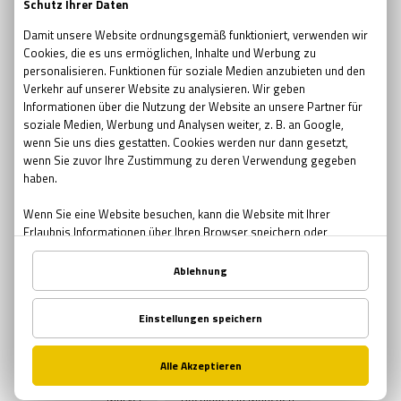
escape room movie
escape room film2019
no escape room
escape room 2017
Ostern
Ostern in Bremen
Ostern in München
Ostern in Nürnberg
Teambuilding
Teambuilding Möglichkeiten Bremen
Teambuilding Möglichkeiten München
Teambuilding Möglichkeiten Nürnberg
Muttertag
Geschenke zum Muttertag
Mutter-Tochter Aktivitäten Nürnberg
Mutter-Tochter Aktivitäten Bremen
Mutter-Tochter Aktivitäten München
Comics
Marvel
Buchläden in München