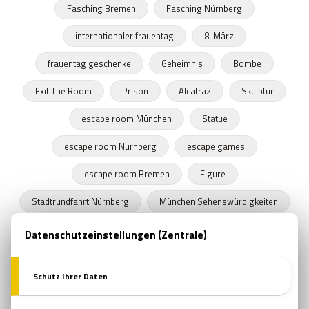
Fasching Bremen
Fasching Nürnberg
internationaler frauentag
8. März
frauentag geschenke
Geheimnis
Bombe
Exit The Room
Prison
Alcatraz
Skulptur
escape room München
Statue
escape room Nürnberg
escape games
escape room Bremen
Figure
Stadtrundfahrt Nürnberg
München Sehenswürdigkeiten
Stadtrundfahrt München
Stadtrundfahrt Bremen
Frühling
Programme in Nürnberg
Zeitkapseln
Nürnberger Bratwurst
escape room film