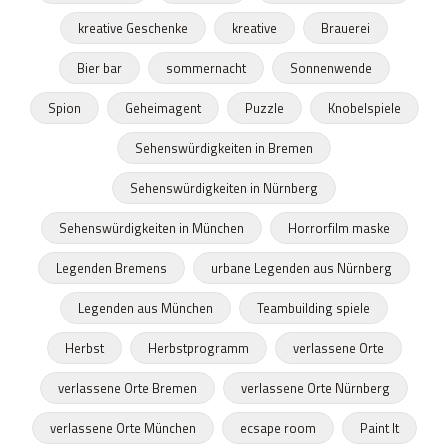
kreative Geschenke
kreative
Brauerei
Bier bar
sommernacht
Sonnenwende
Spion
Geheimagent
Puzzle
Knobelspiele
Sehenswürdigkeiten in Bremen
Sehenswürdigkeiten in Nürnberg
Sehenswürdigkeiten in München
Horrorfilm maske
Legenden Bremens
urbane Legenden aus Nürnberg
Legenden aus München
Teambuilding spiele
Herbst
Herbstprogramm
verlassene Orte
verlassene Orte Bremen
verlassene Orte Nürnberg
verlassene Orte München
ecsape room
Paint It