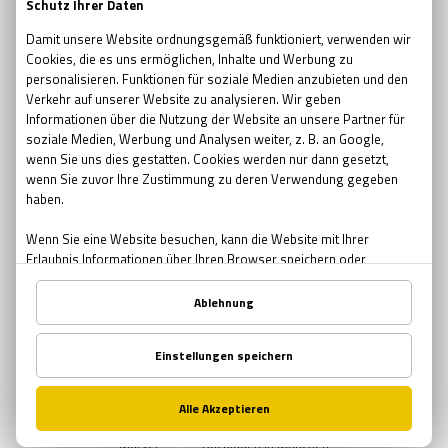
escape room movie
escape room film2019
no escape room
escape room 2017
Ostern
Ostern in Bremen
Ostern in München
Ostern in Nürnberg
Teambuilding
Teambuilding Möglichkeiten Bremen
Teambuilding Möglichkeiten München
Teambuilding Möglichkeiten Nürnberg
Muttertag
Geschenke zum Muttertag
Mutter-Tochter Aktivitäten Nürnberg
Mutter-Tochter Aktivitäten Bremen
Mutter-Tochter Aktivitäten München
Comics
Marvel
Buchläden in München