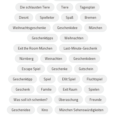
Die schlausten Tiere
Tiere
Tagesplan
Diesnt
Spielleiter
Spaß
Bremen
Weihnachtsgeschenke
Geschenkidee
München
Geschenktipps
Weihnachten
Exit the Room München
Last-Minute-Geschenk
Nürnberg
Weinachten
Geschenkideen
Escape Spiel
Geschenke
Gutschein
Geschenktipp
Spiel
EXit Spiel
Fluchtspiel
Geschenk
Familie
Exit Raum
Spielen
Was soll ich schenken?
Überaschung
Freunde
Geschenidee
Kino
München Sehenswürdigkeiten