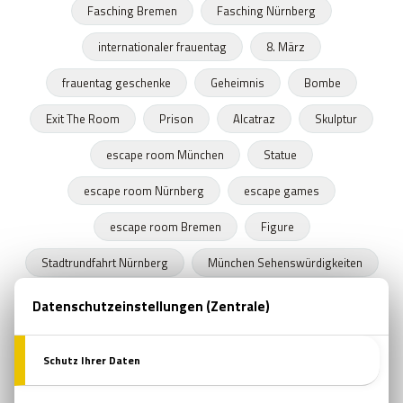
Fasching Bremen
Fasching Nürnberg
internationaler frauentag
8. März
frauentag geschenke
Geheimnis
Bombe
Exit The Room
Prison
Alcatraz
Skulptur
escape room München
Statue
escape room Nürnberg
escape games
escape room Bremen
Figure
Stadtrundfahrt Nürnberg
München Sehenswürdigkeiten
Stadtrundfahrt München
Stadtrundfahrt Bremen
Frühling
Programme in Nürnberg
Zeitkapseln
Nürnberger Bratwurst
escape room film