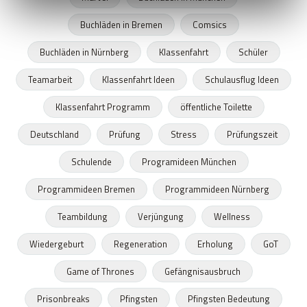
Buchläden in Bremen
Comsics
Buchläden in Nürnberg
Klassenfahrt
Schüler
Teamarbeit
Klassenfahrt Ideen
Schulausflug Ideen
Klassenfahrt Programm
öffentliche Toilette
Deutschland
Prüfung
Stress
Prüfungszeit
Schulende
Programideen München
Programmideen Bremen
Programmideen Nürnberg
Teambildung
Verjüngung
Wellness
Wiedergeburt
Regeneration
Erholung
GoT
Game of Thrones
Gefängnisausbruch
Prisonbreaks
Pfingsten
Pfingsten Bedeutung