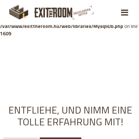
Warning
: mysqli_stmt::bind_param(): Number of variables
doesn't match number of parameters in prepared statement in
/var/www/exittheroom.hu/web/libraries/MysqliDb.php
on line
1609
ENTFLIEHE, UND NIMM EINE
TOLLE ERFAHRUNG MIT!