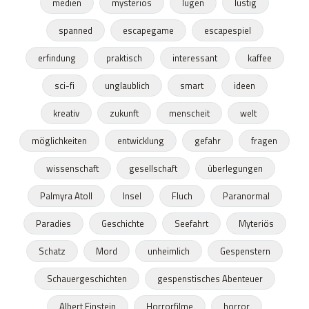
medien
mysteriös
lügen
lustig
spanned
escapegame
escapespiel
erfindung
praktisch
interessant
kaffee
sci-fi
unglaublich
smart
ideen
kreativ
zukunft
menscheit
welt
möglichkeiten
entwicklung
gefahr
fragen
wissenschaft
gesellschaft
überlegungen
Palmyra Atoll
Insel
Fluch
Paranormal
Paradies
Geschichte
Seefahrt
Myteriös
Schatz
Mord
unheimlich
Gespenstern
Schauergeschichten
gespenstisches Abenteuer
Albert Einstein
Horrorfilme
horror