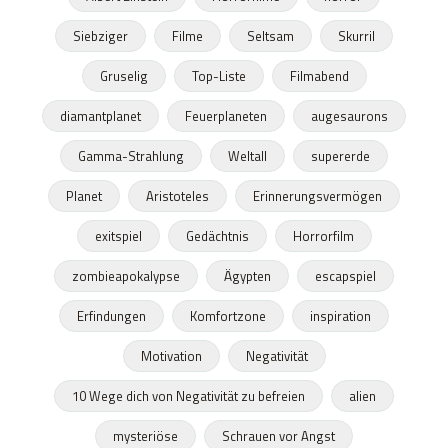
Siebziger
Filme
Seltsam
Skurril
Gruselig
Top-Liste
Filmabend
diamantplanet
Feuerplaneten
augesaurons
Gamma-Strahlung
Weltall
supererde
Planet
Aristoteles
Erinnerungsvermögen
exitspiel
Gedächtnis
Horrorfilm
zombieapokalypse
Ägypten
escapspiel
Erfindungen
Komfortzone
inspiration
Motivation
Negativität
10 Wege dich von Negativität zu befreien
alien
mysteriöse
Schrauen vor Angst