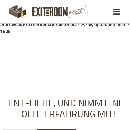
Warning
: mysqli_stmt::bind_param(): Number of variables
doesn't match number of parameters in prepared statement in
/var/www/exittheroom.hu/web/libraries/MysqliDb.php
on line
1609
ENTFLIEHE, UND NIMM EINE
TOLLE ERFAHRUNG MIT!