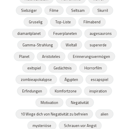
Siebziger
Filme
Seltsam
Skurril
Gruselig
Top-Liste
Filmabend
diamantplanet
Feuerplaneten
augesaurons
Gamma-Strahlung
Weltall
supererde
Planet
Aristoteles
Erinnerungsvermögen
exitspiel
Gedächtnis
Horrorfilm
zombieapokalypse
Ägypten
escapspiel
Erfindungen
Komfortzone
inspiration
Motivation
Negativität
10 Wege dich von Negativität zu befreien
alien
mysteriöse
Schrauen vor Angst