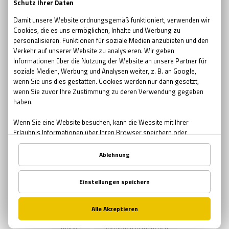
escape room movie
escape room film2019
no escape room
escape room 2017
Ostern
Ostern in Bremen
Ostern in München
Ostern in Nürnberg
Teambuilding
Teambuilding Möglichkeiten Bremen
Teambuilding Möglichkeiten München
Teambuilding Möglichkeiten Nürnberg
Muttertag
Geschenke zum Muttertag
Mutter-Tochter Aktivitäten Nürnberg
Mutter-Tochter Aktivitäten Bremen
Mutter-Tochter Aktivitäten München
Comics
Marvel
Buchläden in München