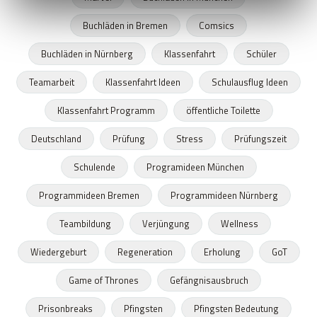
Buchläden in Bremen
Comsics
Buchläden in Nürnberg
Klassenfahrt
Schüler
Teamarbeit
Klassenfahrt Ideen
Schulausflug Ideen
Klassenfahrt Programm
öffentliche Toilette
Deutschland
Prüfung
Stress
Prüfungszeit
Schulende
Programideen München
Programmideen Bremen
Programmideen Nürnberg
Teambildung
Verjüngung
Wellness
Wiedergeburt
Regeneration
Erholung
GoT
Game of Thrones
Gefängnisausbruch
Prisonbreaks
Pfingsten
Pfingsten Bedeutung