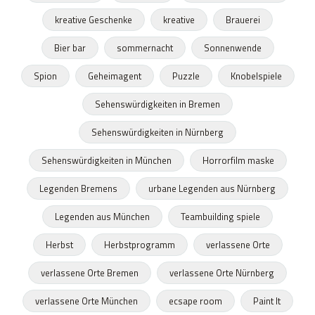
kreative Geschenke
kreative
Brauerei
Bier bar
sommernacht
Sonnenwende
Spion
Geheimagent
Puzzle
Knobelspiele
Sehenswürdigkeiten in Bremen
Sehenswürdigkeiten in Nürnberg
Sehenswürdigkeiten in München
Horrorfilm maske
Legenden Bremens
urbane Legenden aus Nürnberg
Legenden aus München
Teambuilding spiele
Herbst
Herbstprogramm
verlassene Orte
verlassene Orte Bremen
verlassene Orte Nürnberg
verlassene Orte München
ecsape room
Paint It