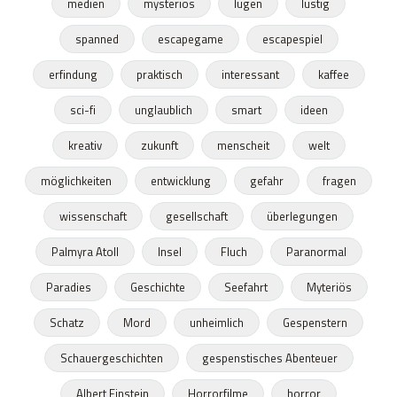
medien
mysteriös
lügen
lustig
spanned
escapegame
escapespiel
erfindung
praktisch
interessant
kaffee
sci-fi
unglaublich
smart
ideen
kreativ
zukunft
menscheit
welt
möglichkeiten
entwicklung
gefahr
fragen
wissenschaft
gesellschaft
überlegungen
Palmyra Atoll
Insel
Fluch
Paranormal
Paradies
Geschichte
Seefahrt
Myteriös
Schatz
Mord
unheimlich
Gespenstern
Schauergeschichten
gespenstisches Abenteuer
Albert Einstein
Horrorfilme
horror