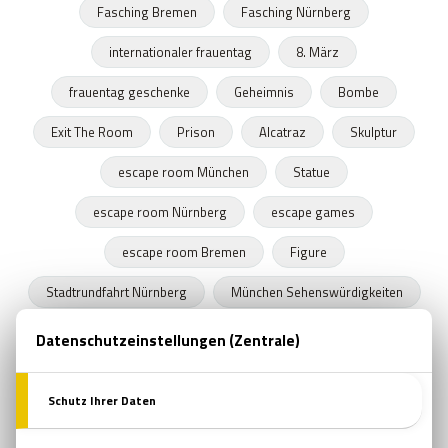
Fasching Bremen
Fasching Nürnberg
internationaler frauentag
8. März
frauentag geschenke
Geheimnis
Bombe
Exit The Room
Prison
Alcatraz
Skulptur
escape room München
Statue
escape room Nürnberg
escape games
escape room Bremen
Figure
Stadtrundfahrt Nürnberg
München Sehenswürdigkeiten
Stadtrundfahrt München
Stadtrundfahrt Bremen
Frühling
Programme in Nürnberg
Zeitkapseln
Nürnberger Bratwurst
escape room film