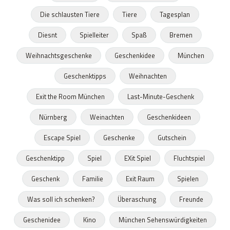
Die schlausten Tiere
Tiere
Tagesplan
Diesnt
Spielleiter
Spaß
Bremen
Weihnachtsgeschenke
Geschenkidee
München
Geschenktipps
Weihnachten
Exit the Room München
Last-Minute-Geschenk
Nürnberg
Weinachten
Geschenkideen
Escape Spiel
Geschenke
Gutschein
Geschenktipp
Spiel
EXit Spiel
Fluchtspiel
Geschenk
Familie
Exit Raum
Spielen
Was soll ich schenken?
Überaschung
Freunde
Geschenidee
Kino
München Sehenswürdigkeiten