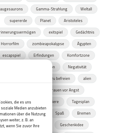
augesaurons
Gamma-Strahlung
Weltall
supererde
Planet
Aristoteles
rinnerungsvermögen
exitspiel
Gedächtnis
Horrorfilm
zombieapokalypse
Ägypten
escapspiel
Erfindungen
Komfortzone
inspiration
Motivation
Negativität
10 Wege dich von Negativität zu befreien
alien
mysteriöse
Schrauen vor Angst
Die schlausten Tiere
Tiere
Tagesplan
Diesnt
Spielleiter
Spaß
Bremen
Weihnachtsgeschenke
Geschenkidee