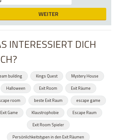
WEITER
S INTERESSIERT DICH
CH?
eam building
Kings Quest
Mystery House
Halloween
Exit Room
Exit Räume
scape room
beste Exit Raum
escape game
Exit Game
Klaustrophobie
Escape Raum
Exit Room Spieler
Persönlichkeitstypen in den Exit Räumen