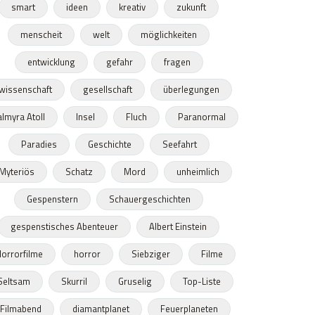
smart
ideen
kreativ
zukunft
menscheit
welt
möglichkeiten
entwicklung
gefahr
fragen
wissenschaft
gesellschaft
überlegungen
lmyra Atoll
Insel
Fluch
Paranormal
Paradies
Geschichte
Seefahrt
Myteriös
Schatz
Mord
unheimlich
Gespenstern
Schauergeschichten
gespenstisches Abenteuer
Albert Einstein
orrorfilme
horror
Siebziger
Filme
Seltsam
Skurril
Gruselig
Top-Liste
Filmabend
diamantplanet
Feuerplaneten