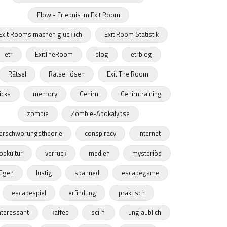
Flow - Erlebnis im Exit Room
Exit Rooms machen glücklich
Exit Room Statistik
etr
ExitTheRoom
blog
etrblog
Rätsel
Rätsel lösen
Exit The Room
ricks
memory
Gehirn
Gehirntraining
zombie
Zombie-Apokalypse
erschwörungstheorie
conspiracy
internet
opkultur
verrück
medien
mysteriös
lügen
lustig
spanned
escapegame
escapespiel
erfindung
praktisch
nteressant
kaffee
sci-fi
unglaublich