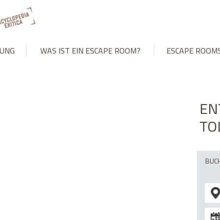
't match number of parameters in prepared statement in
/var/www
UNG
WAS IST EIN ESCAPE ROOM?
ESCAPE ROOM
EN
TO
BUCH