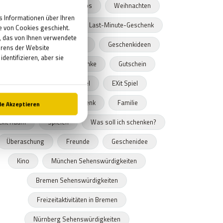
München
Geschenktipps
Weihnachten
Exit the Room München
Last-Minute-Geschenk
Nürnberg
Weinachten
Geschenkideen
Escape Spiel
Geschenke
Gutschein
Geschenktipp
Spiel
EXit Spiel
Fluchtspiel
Geschenk
Familie
Exit Raum
Spielen
Was soll ich schenken?
Überaschung
Freunde
Geschenidee
Kino
München Sehenswürdigkeiten
Bremen Sehenswürdigkeiten
Freizeitaktivitäten in Bremen
Nürnberg Sehenswürdigkeiten