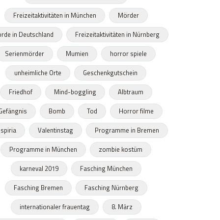
Freizeitaktivitäten in München
Mörder
rde in Deutschland
Freizeitaktivitäten in Nürnberg
Serienmörder
Mumien
horror spiele
unheimliche Orte
Geschenkgutschein
Friedhof
Mind-boggling
Albtraum
Gefängnis
Bomb
Tod
Horror filme
spiria
Valentinstag
Programme in Bremen
Programme in München
zombie kostüm
karneval 2019
Fasching München
Fasching Bremen
Fasching Nürnberg
internationaler frauentag
8. März