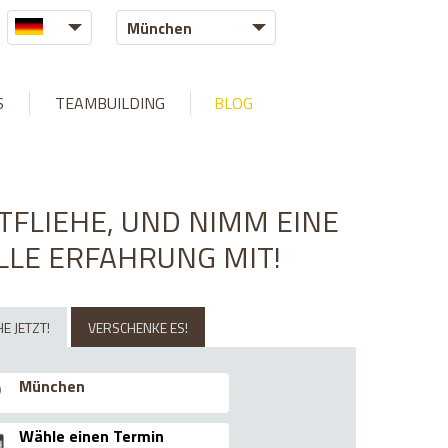
München
/exittheroom.hu/web/libraries/MysqliDb.php
on line
1609
S
TEAMBUILDING
BLOG
TFLIEHE, UND NIMM EINE
LLE ERFAHRUNG MIT!
E JETZT!
VERSCHENKE ES!