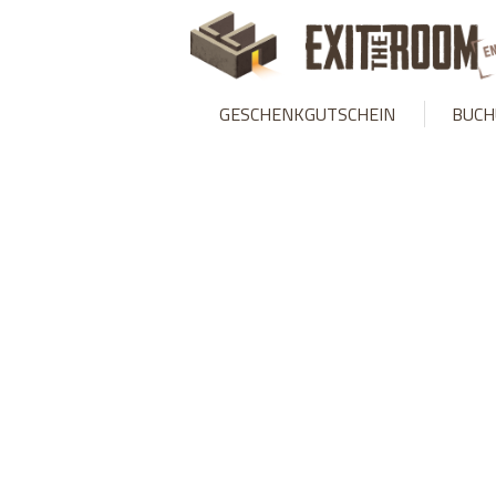
Warning
: mysqli_stmt::bind_param(): Number of variables doesn
GESCHENKGUTSCHEIN
BUCH