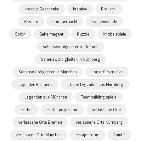
kreative Geschenke
kreative
Brauerei
Bier bar
sommernacht
Sonnenwende
Spion
Geheimagent
Puzzle
Knobelspiele
Sehenswürdigkeiten in Bremen
Sehenswürdigkeiten in Nürnberg
Sehenswürdigkeiten in München
Horrorfilm maske
Legenden Bremens
urbane Legenden aus Nürnberg
Legenden aus München
Teambuilding spiele
Herbst
Herbstprogramm
verlassene Orte
verlassene Orte Bremen
verlassene Orte Nürnberg
verlassene Orte München
ecsape room
Paint It