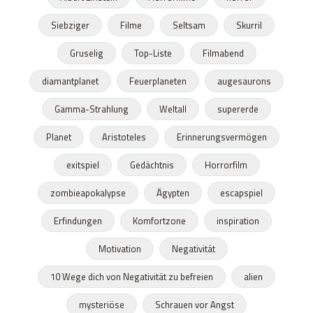
Siebziger
Filme
Seltsam
Skurril
Gruselig
Top-Liste
Filmabend
diamantplanet
Feuerplaneten
augesaurons
Gamma-Strahlung
Weltall
supererde
Planet
Aristoteles
Erinnerungsvermögen
exitspiel
Gedächtnis
Horrorfilm
zombieapokalypse
Ägypten
escapspiel
Erfindungen
Komfortzone
inspiration
Motivation
Negativität
10 Wege dich von Negativität zu befreien
alien
mysteriöse
Schrauen vor Angst