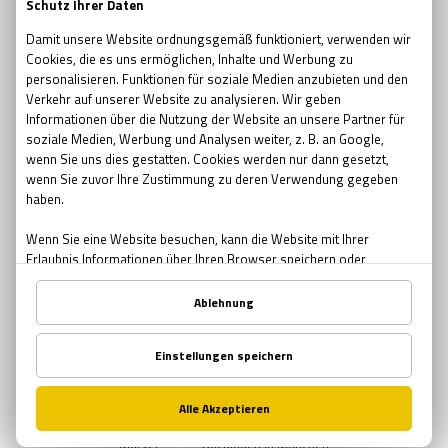
escape room movie
escape room film2019
no escape room
escape room 2017
Ostern
Ostern in Bremen
Ostern in München
Ostern in Nürnberg
Teambuilding
Teambuilding Möglichkeiten Bremen
Teambuilding Möglichkeiten München
Teambuilding Möglichkeiten Nürnberg
Muttertag
Geschenke zum Muttertag
Mutter-Tochter Aktivitäten Nürnberg
Mutter-Tochter Aktivitäten Bremen
Mutter-Tochter Aktivitäten München
Comics
Marvel
Buchläden in München