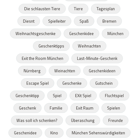
Die schlausten Tiere
Tiere
Tagesplan
Diesnt
Spielleiter
Spaß
Bremen
Weihnachtsgeschenke
Geschenkidee
München
Geschenktipps
Weihnachten
Exit the Room München
Last-Minute-Geschenk
Nürnberg
Weinachten
Geschenkideen
Escape Spiel
Geschenke
Gutschein
Geschenktipp
Spiel
EXit Spiel
Fluchtspiel
Geschenk
Familie
Exit Raum
Spielen
Was soll ich schenken?
Überaschung
Freunde
Geschenidee
Kino
München Sehenswürdigkeiten