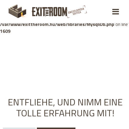
Warning
: mysqli_stmt::bind_param(): Number of variables
doesn't match number of parameters in prepared statement in
/var/www/exittheroom.hu/web/libraries/MysqliDb.php
on line
1609
ENTFLIEHE, UND NIMM EINE
TOLLE ERFAHRUNG MIT!