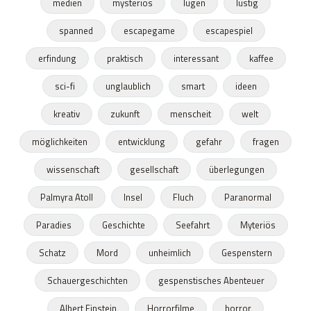
medien
mysteriös
lügen
lustig
spanned
escapegame
escapespiel
erfindung
praktisch
interessant
kaffee
sci-fi
unglaublich
smart
ideen
kreativ
zukunft
menscheit
welt
möglichkeiten
entwicklung
gefahr
fragen
wissenschaft
gesellschaft
überlegungen
Palmyra Atoll
Insel
Fluch
Paranormal
Paradies
Geschichte
Seefahrt
Myteriös
Schatz
Mord
unheimlich
Gespenstern
Schauergeschichten
gespenstisches Abenteuer
Albert Einstein
Horrorfilme
horror