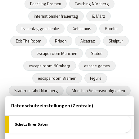
Fasching Bremen
Fasching Nürnberg
internationaler frauentag
8. März
frauentag geschenke
Geheimnis
Bombe
Exit The Room
Prison
Alcatraz
Skulptur
escape room München
Statue
escape room Nürnberg
escape games
escape room Bremen
Figure
Stadtrundfahrt Nürnberg
München Sehenswürdigkeiten
Stadtrundfahrt München
Stadtrundfahrt Bremen
Frühling
Programme in Nürnberg
Zeitkapseln
Nürnberger Bratwurst
escape room film