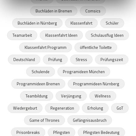
Buchläden in Bremen
Comsics
Buchläden in Nürnberg
Klassenfahrt
Schüler
Teamarbeit
Klassenfahrt Ideen
Schulausflug Ideen
Klassenfahrt Programm
öffentliche Toilette
Deutschland
Prüfung
Stress
Prüfungszeit
Schulende
Programideen München
Programmideen Bremen
Programmideen Nürnberg
Teambildung
Verjüngung
Wellness
Wiedergeburt
Regeneration
Erholung
GoT
Game of Thrones
Gefängnisausbruch
Prisonbreaks
Pfingsten
Pfingsten Bedeutung