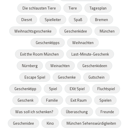
Die schlausten Tiere
Tiere
Tagesplan
Diesnt
Spielleiter
Spaß
Bremen
Weihnachtsgeschenke
Geschenkidee
München
Geschenktipps
Weihnachten
Exit the Room München
Last-Minute-Geschenk
Nürnberg
Weinachten
Geschenkideen
Escape Spiel
Geschenke
Gutschein
Geschenktipp
Spiel
EXit Spiel
Fluchtspiel
Geschenk
Familie
Exit Raum
Spielen
Was soll ich schenken?
Überaschung
Freunde
Geschenidee
Kino
München Sehenswürdigkeiten