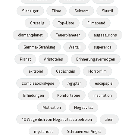
Siebziger
Filme
Seltsam
Skurril
Gruselig
Top-Liste
Filmabend
diamantplanet
Feuerplaneten
augesaurons
Gamma-Strahlung
Weltall
supererde
Planet
Aristoteles
Erinnerungsvermögen
exitspiel
Gedächtnis
Horrorfilm
zombieapokalypse
Ägypten
escapspiel
Erfindungen
Komfortzone
inspiration
Motivation
Negativität
10 Wege dich von Negativität zu befreien
alien
mysteriöse
Schrauen vor Angst