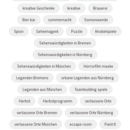
kreative Geschenke
kreative
Brauerei
Bier bar
sommernacht
Sonnenwende
Spion
Geheimagent
Puzzle
Knobelspiele
Sehenswürdigkeiten in Bremen
Sehenswürdigkeiten in Nürnberg
Sehenswürdigkeiten in München
Horrorfilm maske
Legenden Bremens
urbane Legenden aus Nürnberg
Legenden aus München
Teambuilding spiele
Herbst
Herbstprogramm
verlassene Orte
verlassene Orte Bremen
verlassene Orte Nürnberg
verlassene Orte München
ecsape room
Paint It