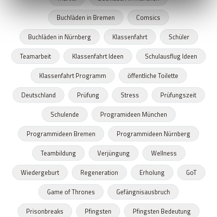
Buchläden in Bremen
Comsics
Buchläden in Nürnberg
Klassenfahrt
Schüler
Teamarbeit
Klassenfahrt Ideen
Schulausflug Ideen
Klassenfahrt Programm
öffentliche Toilette
Deutschland
Prüfung
Stress
Prüfungszeit
Schulende
Programideen München
Programmideen Bremen
Programmideen Nürnberg
Teambildung
Verjüngung
Wellness
Wiedergeburt
Regeneration
Erholung
GoT
Game of Thrones
Gefängnisausbruch
Prisonbreaks
Pfingsten
Pfingsten Bedeutung