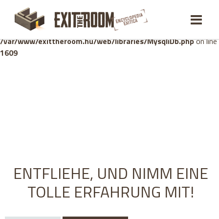
Warning
: mysqli_stmt::bind_param(): Number of variables
doesn't match number of parameters in prepared statement in
/var/www/exittheroom.hu/web/libraries/MysqliDb.php
on line
1609
ENTFLIEHE, UND NIMM EINE
TOLLE ERFAHRUNG MIT!