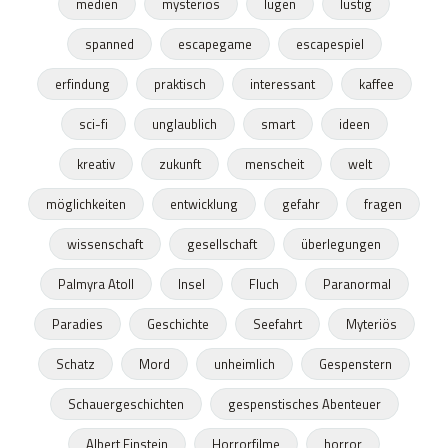
medien
mysteriös
lügen
lustig
spanned
escapegame
escapespiel
erfindung
praktisch
interessant
kaffee
sci-fi
unglaublich
smart
ideen
kreativ
zukunft
menscheit
welt
möglichkeiten
entwicklung
gefahr
fragen
wissenschaft
gesellschaft
überlegungen
Palmyra Atoll
Insel
Fluch
Paranormal
Paradies
Geschichte
Seefahrt
Myteriös
Schatz
Mord
unheimlich
Gespenstern
Schauergeschichten
gespenstisches Abenteuer
Albert Einstein
Horrorfilme
horror