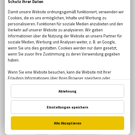
escape room movie
escape room film2019
no escape room
escape room 2017
Ostern
Ostern in Bremen
Ostern in München
Ostern in Nürnberg
Teambuilding
Teambuilding Möglichkeiten Bremen
Teambuilding Möglichkeiten München
Teambuilding Möglichkeiten Nürnberg
Muttertag
Geschenke zum Muttertag
Mutter-Tochter Aktivitäten Nürnberg
Mutter-Tochter Aktivitäten Bremen
Mutter-Tochter Aktivitäten München
Comics
Marvel
Buchläden in München