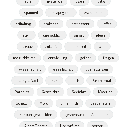
medien
mysteriös
lügen
lustig
spanned
escapegame
escapespiel
erfindung
praktisch
interessant
kaffee
sci-fi
unglaublich
smart
ideen
kreativ
zukunft
menscheit
welt
möglichkeiten
entwicklung
gefahr
fragen
wissenschaft
gesellschaft
überlegungen
Palmyra Atoll
Insel
Fluch
Paranormal
Paradies
Geschichte
Seefahrt
Myteriös
Schatz
Mord
unheimlich
Gespenstern
Schauergeschichten
gespenstisches Abenteuer
Albert Einstein
Horrorfilme
horror