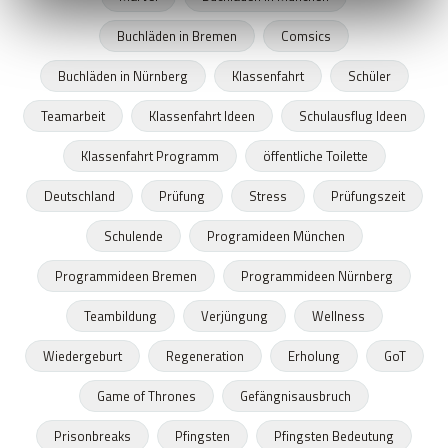
Buchläden in Bremen
Comsics
Buchläden in Nürnberg
Klassenfahrt
Schüler
Teamarbeit
Klassenfahrt Ideen
Schulausflug Ideen
Klassenfahrt Programm
öffentliche Toilette
Deutschland
Prüfung
Stress
Prüfungszeit
Schulende
Programideen München
Programmideen Bremen
Programmideen Nürnberg
Teambildung
Verjüngung
Wellness
Wiedergeburt
Regeneration
Erholung
GoT
Game of Thrones
Gefängnisausbruch
Prisonbreaks
Pfingsten
Pfingsten Bedeutung