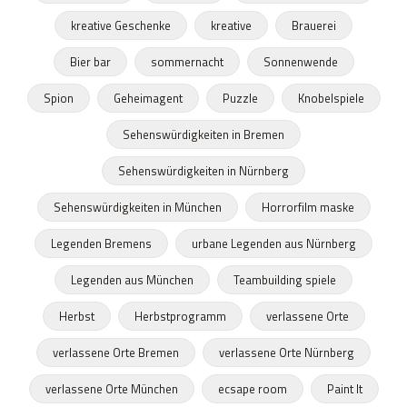
kreative Geschenke
kreative
Brauerei
Bier bar
sommernacht
Sonnenwende
Spion
Geheimagent
Puzzle
Knobelspiele
Sehenswürdigkeiten in Bremen
Sehenswürdigkeiten in Nürnberg
Sehenswürdigkeiten in München
Horrorfilm maske
Legenden Bremens
urbane Legenden aus Nürnberg
Legenden aus München
Teambuilding spiele
Herbst
Herbstprogramm
verlassene Orte
verlassene Orte Bremen
verlassene Orte Nürnberg
verlassene Orte München
ecsape room
Paint It