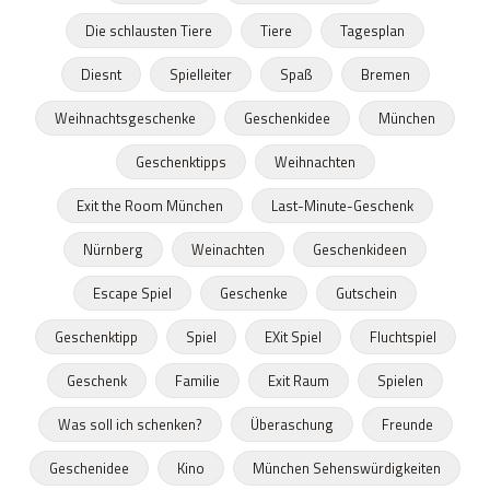
Die schlausten Tiere
Tiere
Tagesplan
Diesnt
Spielleiter
Spaß
Bremen
Weihnachtsgeschenke
Geschenkidee
München
Geschenktipps
Weihnachten
Exit the Room München
Last-Minute-Geschenk
Nürnberg
Weinachten
Geschenkideen
Escape Spiel
Geschenke
Gutschein
Geschenktipp
Spiel
EXit Spiel
Fluchtspiel
Geschenk
Familie
Exit Raum
Spielen
Was soll ich schenken?
Überaschung
Freunde
Geschenidee
Kino
München Sehenswürdigkeiten