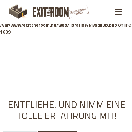
Warning
: mysqli_stmt::bind_param(): Number of variables
doesn't match number of parameters in prepared statement in
/var/www/exittheroom.hu/web/libraries/MysqliDb.php
on line
1609
ENTFLIEHE, UND NIMM EINE
TOLLE ERFAHRUNG MIT!