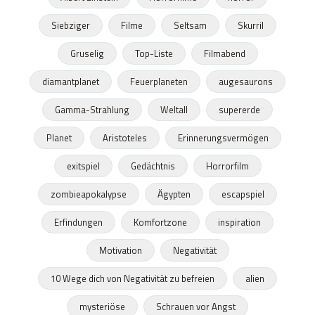
Siebziger
Filme
Seltsam
Skurril
Gruselig
Top-Liste
Filmabend
diamantplanet
Feuerplaneten
augesaurons
Gamma-Strahlung
Weltall
supererde
Planet
Aristoteles
Erinnerungsvermögen
exitspiel
Gedächtnis
Horrorfilm
zombieapokalypse
Ägypten
escapspiel
Erfindungen
Komfortzone
inspiration
Motivation
Negativität
10 Wege dich von Negativität zu befreien
alien
mysteriöse
Schrauen vor Angst