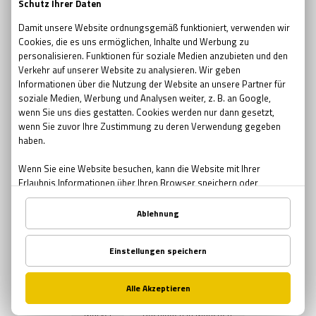
escape room movie
escape room film2019
no escape room
escape room 2017
Ostern
Ostern in Bremen
Ostern in München
Ostern in Nürnberg
Teambuilding
Teambuilding Möglichkeiten Bremen
Teambuilding Möglichkeiten München
Teambuilding Möglichkeiten Nürnberg
Muttertag
Geschenke zum Muttertag
Mutter-Tochter Aktivitäten Nürnberg
Mutter-Tochter Aktivitäten Bremen
Mutter-Tochter Aktivitäten München
Comics
Marvel
Buchläden in München