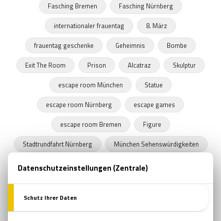
Fasching Bremen
Fasching Nürnberg
internationaler frauentag
8. März
frauentag geschenke
Geheimnis
Bombe
Exit The Room
Prison
Alcatraz
Skulptur
escape room München
Statue
escape room Nürnberg
escape games
escape room Bremen
Figure
Stadtrundfahrt Nürnberg
München Sehenswürdigkeiten
Stadtrundfahrt München
Stadtrundfahrt Bremen
Frühling
Programme in Nürnberg
Zeitkapseln
Nürnberger Bratwurst
escape room film