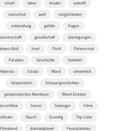
smart
ideen
kreativ
zukunft
menscheit
welt
möglichkeiten
entwicklung
gefahr
fragen
wissenschaft
gesellschaft
überlegungen
lmyra Atoll
Insel
Fluch
Paranormal
Paradies
Geschichte
Seefahrt
Myteriös
Schatz
Mord
unheimlich
Gespenstern
Schauergeschichten
gespenstisches Abenteuer
Albert Einstein
orrorfilme
horror
Siebziger
Filme
Seltsam
Skurril
Gruselig
Top-Liste
Filmabend
diamantplanet
Feuerplaneten