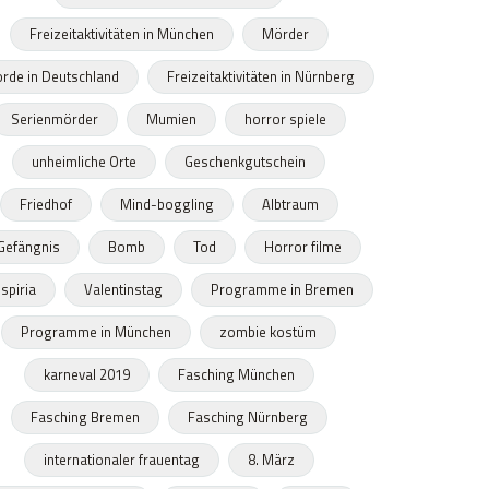
Freizeitaktivitäten in München
Mörder
rde in Deutschland
Freizeitaktivitäten in Nürnberg
Serienmörder
Mumien
horror spiele
unheimliche Orte
Geschenkgutschein
Friedhof
Mind-boggling
Albtraum
Gefängnis
Bomb
Tod
Horror filme
spiria
Valentinstag
Programme in Bremen
Programme in München
zombie kostüm
karneval 2019
Fasching München
Fasching Bremen
Fasching Nürnberg
internationaler frauentag
8. März