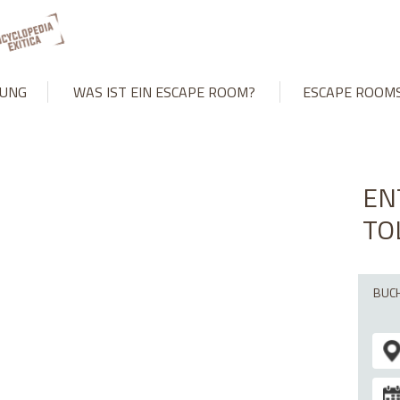
't match number of parameters in prepared statement in
/var/www
UNG
WAS IST EIN ESCAPE ROOM?
ESCAPE ROOM
EN
TO
BUCH