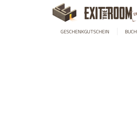
Warning
: mysqli_stmt::bind_param(): Number of variables doesn
GESCHENKGUTSCHEIN
BUCH