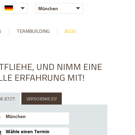
München
/exittheroom.hu/web/libraries/MysqliDb.php
on line
1609
S
TEAMBUILDING
BLOG
TFLIEHE, UND NIMM EINE
LLE ERFAHRUNG MIT!
E JETZT!
VERSCHENKE ES!