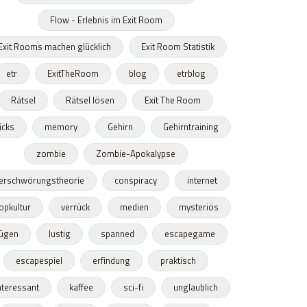
Flow - Erlebnis im Exit Room
Exit Rooms machen glücklich
Exit Room Statistik
etr
ExitTheRoom
blog
etrblog
Rätsel
Rätsel lösen
Exit The Room
ricks
memory
Gehirn
Gehirntraining
zombie
Zombie-Apokalypse
erschwörungstheorie
conspiracy
internet
opkultur
verrück
medien
mysteriös
lügen
lustig
spanned
escapegame
escapespiel
erfindung
praktisch
nteressant
kaffee
sci-fi
unglaublich