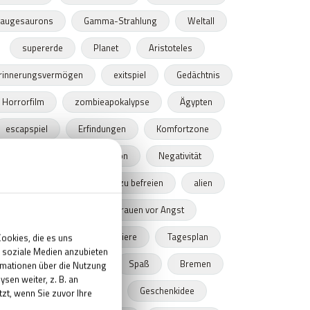
augesaurons
Gamma-Strahlung
Weltall
supererde
Planet
Aristoteles
rinnerungsvermögen
exitspiel
Gedächtnis
Horrorfilm
zombieapokalypse
Ägypten
escapspiel
Erfindungen
Komfortzone
inspiration
Motivation
Negativität
10 Wege dich von Negativität zu befreien
alien
mysteriöse
Schrauen vor Angst
Die schlausten Tiere
Tiere
Tagesplan
Diesnt
Spielleiter
Spaß
Bremen
Weihnachtsgeschenke
Geschenkidee