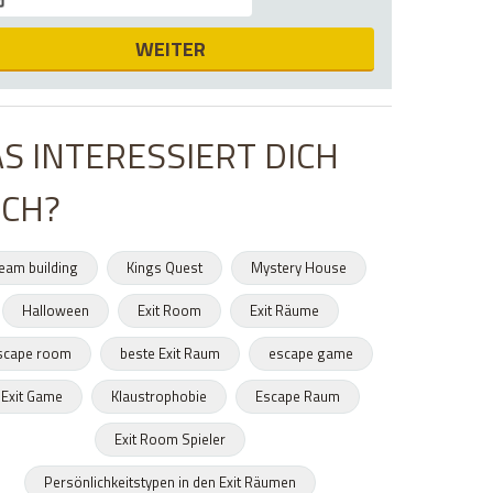
WEITER
S INTERESSIERT DICH
CH?
eam building
Kings Quest
Mystery House
Halloween
Exit Room
Exit Räume
scape room
beste Exit Raum
escape game
Exit Game
Klaustrophobie
Escape Raum
Exit Room Spieler
Persönlichkeitstypen in den Exit Räumen