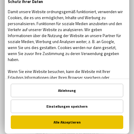
escape room movie
escape room film2019
no escape room
escape room 2017
Ostern
Ostern in Bremen
Ostern in München
Ostern in Nürnberg
Teambuilding
Teambuilding Möglichkeiten Bremen
Teambuilding Möglichkeiten München
Teambuilding Möglichkeiten Nürnberg
Muttertag
Geschenke zum Muttertag
Mutter-Tochter Aktivitäten Nürnberg
Mutter-Tochter Aktivitäten Bremen
Mutter-Tochter Aktivitäten München
Comics
Marvel
Buchläden in München