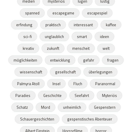
medien
mysteriös
lügen
lustig
spanned
escapegame
escapespiel
erfindung
praktisch
interessant
kaffee
sci-fi
unglaublich
smart
ideen
kreativ
zukunft
menscheit
welt
möglichkeiten
entwicklung
gefahr
fragen
wissenschaft
gesellschaft
überlegungen
Palmyra Atoll
Insel
Fluch
Paranormal
Paradies
Geschichte
Seefahrt
Myteriös
Schatz
Mord
unheimlich
Gespenstern
Schauergeschichten
gespenstisches Abenteuer
Albert Einstein
Horrorfilme
horror