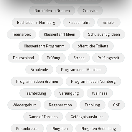
Buchläden in Bremen
Comsics
Buchläden in Nürnberg
Klassenfahrt
Schüler
Teamarbeit
Klassenfahrt Ideen
Schulausflug Ideen
Klassenfahrt Programm
öffentliche Toilette
Deutschland
Prüfung
Stress
Prüfungszeit
Schulende
Programideen München
Programmideen Bremen
Programmideen Nürnberg
Teambildung
Verjüngung
Wellness
Wiedergeburt
Regeneration
Erholung
GoT
Game of Thrones
Gefängnisausbruch
Prisonbreaks
Pfingsten
Pfingsten Bedeutung