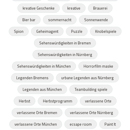
kreative Geschenke
kreative
Brauerei
Bier bar
sommernacht
Sonnenwende
Spion
Geheimagent
Puzzle
Knobelspiele
Sehenswürdigkeiten in Bremen
Sehenswürdigkeiten in Nürnberg
Sehenswürdigkeiten in München
Horrorfilm maske
Legenden Bremens
urbane Legenden aus Nürnberg
Legenden aus München
Teambuilding spiele
Herbst
Herbstprogramm
verlassene Orte
verlassene Orte Bremen
verlassene Orte Nürnberg
verlassene Orte München
ecsape room
Paint It