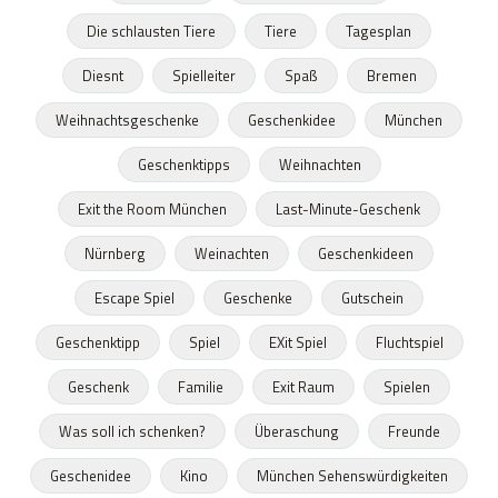
Die schlausten Tiere
Tiere
Tagesplan
Diesnt
Spielleiter
Spaß
Bremen
Weihnachtsgeschenke
Geschenkidee
München
Geschenktipps
Weihnachten
Exit the Room München
Last-Minute-Geschenk
Nürnberg
Weinachten
Geschenkideen
Escape Spiel
Geschenke
Gutschein
Geschenktipp
Spiel
EXit Spiel
Fluchtspiel
Geschenk
Familie
Exit Raum
Spielen
Was soll ich schenken?
Überaschung
Freunde
Geschenidee
Kino
München Sehenswürdigkeiten