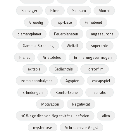
Siebziger
Filme
Seltsam
Skurril
Gruselig
Top-Liste
Filmabend
diamantplanet
Feuerplaneten
augesaurons
Gamma-Strahlung
Weltall
supererde
Planet
Aristoteles
Erinnerungsvermögen
exitspiel
Gedächtnis
Horrorfilm
zombieapokalypse
Ägypten
escapspiel
Erfindungen
Komfortzone
inspiration
Motivation
Negativität
10 Wege dich von Negativität zu befreien
alien
mysteriöse
Schrauen vor Angst