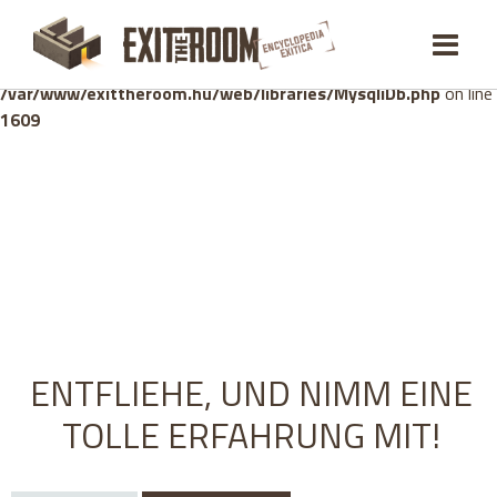
Warning
: mysqli_stmt::bind_param(): Number of variables
doesn't match number of parameters in prepared statement in
/var/www/exittheroom.hu/web/libraries/MysqliDb.php
on line
1609
ENTFLIEHE, UND NIMM EINE
TOLLE ERFAHRUNG MIT!