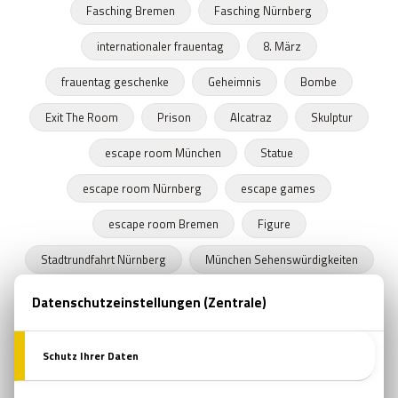
Fasching Bremen
Fasching Nürnberg
internationaler frauentag
8. März
frauentag geschenke
Geheimnis
Bombe
Exit The Room
Prison
Alcatraz
Skulptur
escape room München
Statue
escape room Nürnberg
escape games
escape room Bremen
Figure
Stadtrundfahrt Nürnberg
München Sehenswürdigkeiten
Stadtrundfahrt München
Stadtrundfahrt Bremen
Frühling
Programme in Nürnberg
Zeitkapseln
Nürnberger Bratwurst
escape room film