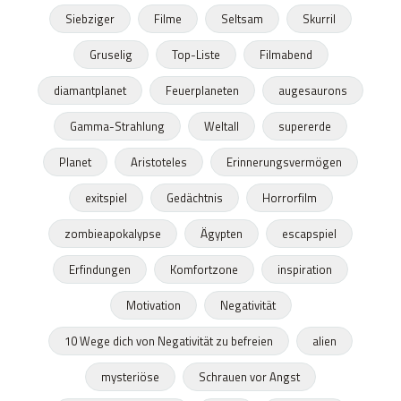
Siebziger
Filme
Seltsam
Skurril
Gruselig
Top-Liste
Filmabend
diamantplanet
Feuerplaneten
augesaurons
Gamma-Strahlung
Weltall
supererde
Planet
Aristoteles
Erinnerungsvermögen
exitspiel
Gedächtnis
Horrorfilm
zombieapokalypse
Ägypten
escapspiel
Erfindungen
Komfortzone
inspiration
Motivation
Negativität
10 Wege dich von Negativität zu befreien
alien
mysteriöse
Schrauen vor Angst