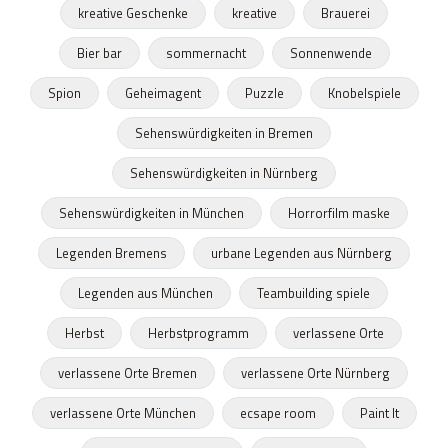
kreative Geschenke
kreative
Brauerei
Bier bar
sommernacht
Sonnenwende
Spion
Geheimagent
Puzzle
Knobelspiele
Sehenswürdigkeiten in Bremen
Sehenswürdigkeiten in Nürnberg
Sehenswürdigkeiten in München
Horrorfilm maske
Legenden Bremens
urbane Legenden aus Nürnberg
Legenden aus München
Teambuilding spiele
Herbst
Herbstprogramm
verlassene Orte
verlassene Orte Bremen
verlassene Orte Nürnberg
verlassene Orte München
ecsape room
Paint It