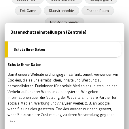
Exit Game
Klaustrophobie
Escape Raum
Exit Room Spieler
Persönlichkeitstypen in den Exit Räumen
Flow - Erlebnis im Exit Room
Exit Rooms machen glücklich
Exit Room Statistik
etr
ExitTheRoom
blog
etrblog
Rätsel
Rätsel lösen
Exit The Room
tricks
memory
Gehirn
Gehirntraining
zombie
Zombie-Apokalypse
verschwörungstheorie
conspiracy
internet
popkultur
verrück
medien
mysteriös
lügen
lustig