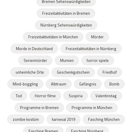
Bremen Sehenswürdigkeiten
Freizeitaktivitäten in Bremen
Nürnberg Sehenswürdigkeiten
Freizeitaktivitäten in München
Mörder
Morde in Deutschland
Freizeitaktivitäten in Nürnberg
Serienmörder
Mumien
horror spiele
unheimliche Orte
Geschenkgutschein
Friedhof
Mind-boggling
Albtraum
Gefängnis
Bomb
Tod
Horror filme
Suspiria
Valentinstag
Programme in Bremen
Programme in München
zombie kostüm
karneval 2019
Fasching München
Fasching Bremen
Fasching Nürnberg