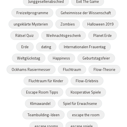
Junggesellenabschied
Exit The Game
Freizeitprogramme
Geheimnisse der Wissenschaft
ungeklärte Mysterien
Zombies
Halloween 2019
Rätsel Quiz
Weihnachtsgeschenk
Planet Erde
Erde
dating
Internationalen Frauentag
Weltglückstag
Happiness
Geburtstagsfeier
Ockhams Rasiermesser
Fluchtraum
Flow-Theorie
Fluchtraum für Kinder
Flow-Erlebnis
Escape Room Tipps
Kooperative Spiele
Klimawandel
Spiel für Erwachsene
Teambuilding-Ideen
escape the room
escape rooms
escape spiele