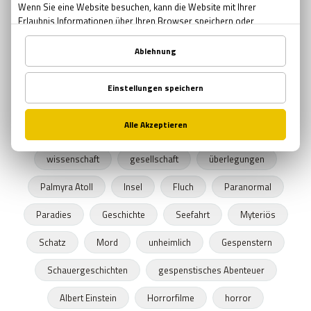
spanned
escapegame
escapespiel
erfindung
praktisch
interessant
kaffee
sci-fi
unglaublich
smart
ideen
kreativ
zukunft
menscheit
welt
möglichkeiten
entwicklung
gefahr
fragen
wissenschaft
gesellschaft
überlegungen
Palmyra Atoll
Insel
Fluch
Paranormal
Paradies
Geschichte
Seefahrt
Myteriös
Schatz
Mord
unheimlich
Gespenstern
Schauergeschichten
gespenstisches Abenteuer
Albert Einstein
Horrorfilme
horror