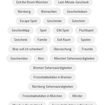
Exit the Room München
Last-Minute-Geschenk
Nürnberg
Weinachten
Geschenkideen
Escape Spiel
Geschenke
Gutschein
Geschenktipp
Spiel
EXit Spiel
Fluchtspiel
Geschenk
Familie
Exit Raum
Spielen
Was soll ich schenken?
Überaschung
Freunde
Geschenidee
Kino
München Sehenswürdigkeiten
Bremen Sehenswürdigkeiten
Freizeitaktivitäten in Bremen
Nürnberg Sehenswürdigkeiten
Freizeitaktivitäten in München
Mörder