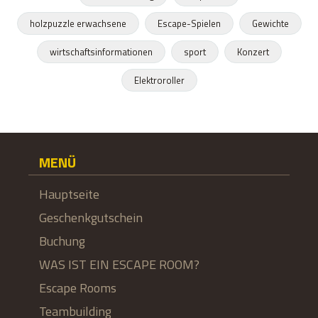
holzpuzzle erwachsene
Escape-Spielen
Gewichte
wirtschaftsinformationen
sport
Konzert
Elektroroller
MENÜ
Hauptseite
Geschenkgutschein
Buchung
WAS IST EIN ESCAPE ROOM?
Escape Rooms
Teambuilding