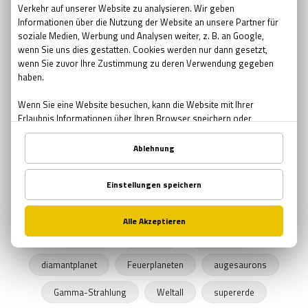
möglichkeiten
entwicklung
gefahr
fragen
wissenschaft
gesellschaft
überlegungen
Palmyra Atoll
Insel
Fluch
Paranormal
Paradies
Geschichte
Seefahrt
Myteriös
Schatz
Mord
unheimlich
Gespenstern
Schauergeschichten
gespenstisches Abenteuer
Albert Einstein
Horrorfilme
horror
Siebziger
Filme
Seltsam
Skurril
Gruselig
Top-Liste
Filmabend
diamantplanet
Feuerplaneten
augesaurons
Gamma-Strahlung
Weltall
supererde