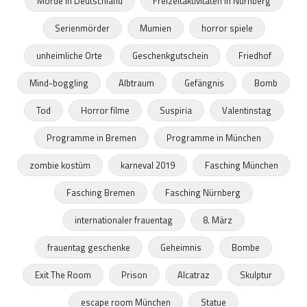
Morde in Deutschland
Freizeitaktivitäten in Nürnberg
Serienmörder
Mumien
horror spiele
unheimliche Orte
Geschenkgutschein
Friedhof
Mind-boggling
Albtraum
Gefängnis
Bomb
Tod
Horror filme
Suspiria
Valentinstag
Programme in Bremen
Programme in München
zombie kostüm
karneval 2019
Fasching München
Fasching Bremen
Fasching Nürnberg
internationaler frauentag
8. März
frauentag geschenke
Geheimnis
Bombe
Exit The Room
Prison
Alcatraz
Skulptur
escape room München
Statue