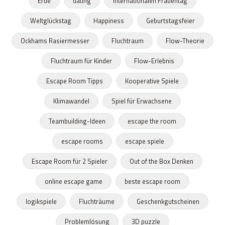
Erde
dating
Internationalen Frauentag
Weltglückstag
Happiness
Geburtstagsfeier
Ockhams Rasiermesser
Fluchtraum
Flow-Theorie
Fluchtraum für Kinder
Flow-Erlebnis
Escape Room Tipps
Kooperative Spiele
Klimawandel
Spiel für Erwachsene
Teambuilding-Ideen
escape the room
escape rooms
escape spiele
Escape Room für 2 Spieler
Out of the Box Denken
online escape game
beste escape room
logikspiele
Fluchträume
Geschenkgutscheinen
Problemlösung
3D puzzle