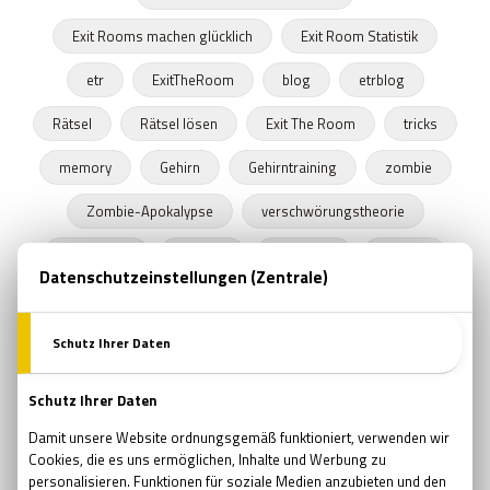
Exit Rooms machen glücklich
Exit Room Statistik
etr
ExitTheRoom
blog
etrblog
Rätsel
Rätsel lösen
Exit The Room
tricks
memory
Gehirn
Gehirntraining
zombie
Zombie-Apokalypse
verschwörungstheorie
conspiracy
internet
popkultur
verrück
medien
mysteriös
lügen
lustig
spanned
escapegame
escapespiel
erfindung
praktisch
interessant
kaffee
sci-fi
unglaublich
smart
ideen
kreativ
zukunft
menscheit
welt