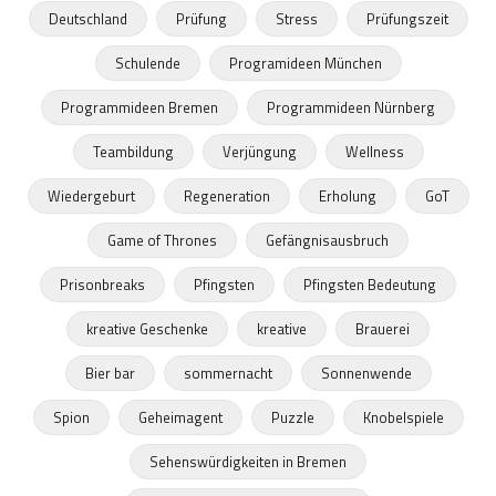
Deutschland
Prüfung
Stress
Prüfungszeit
Schulende
Programideen München
Programmideen Bremen
Programmideen Nürnberg
Teambildung
Verjüngung
Wellness
Wiedergeburt
Regeneration
Erholung
GoT
Game of Thrones
Gefängnisausbruch
Prisonbreaks
Pfingsten
Pfingsten Bedeutung
kreative Geschenke
kreative
Brauerei
Bier bar
sommernacht
Sonnenwende
Spion
Geheimagent
Puzzle
Knobelspiele
Sehenswürdigkeiten in Bremen