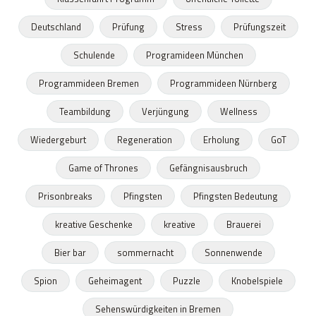
Deutschland
Prüfung
Stress
Prüfungszeit
Schulende
Programideen München
Programmideen Bremen
Programmideen Nürnberg
Teambildung
Verjüngung
Wellness
Wiedergeburt
Regeneration
Erholung
GoT
Game of Thrones
Gefängnisausbruch
Prisonbreaks
Pfingsten
Pfingsten Bedeutung
kreative Geschenke
kreative
Brauerei
Bier bar
sommernacht
Sonnenwende
Spion
Geheimagent
Puzzle
Knobelspiele
Sehenswürdigkeiten in Bremen