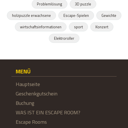
Problemlösung
3D puzzle
holzpuzzle erwachsene
Escape-Spielen
Gewichte
wirtschaftsinformationen
sport
Konzert
Elektroroller
MENÜ
Hauptseite
Geschenkgutschein
Buchung
WAS IST EIN ESCAPE ROOM?
Escape Rooms