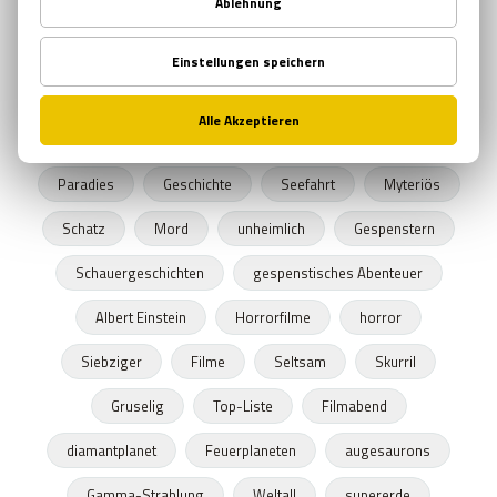
kreativ
zukunft
menscheit
welt
möglichkeiten
entwicklung
gefahr
fragen
wissenschaft
gesellschaft
überlegungen
Palmyra Atoll
Insel
Fluch
Paranormal
Paradies
Geschichte
Seefahrt
Myteriös
Schatz
Mord
unheimlich
Gespenstern
Schauergeschichten
gespenstisches Abenteuer
Albert Einstein
Horrorfilme
horror
Siebziger
Filme
Seltsam
Skurril
Gruselig
Top-Liste
Filmabend
diamantplanet
Feuerplaneten
augesaurons
Gamma-Strahlung
Weltall
supererde