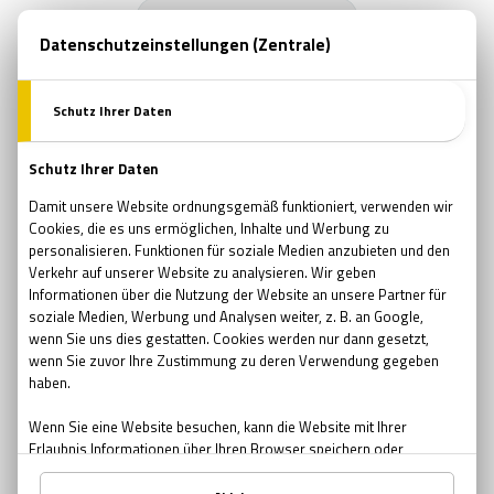
Flow - Erlebnis im Exit Room
Exit Rooms machen glücklich
Exit Room Statistik
etr
ExitTheRoom
blog
etrblog
Rätsel
Rätsel lösen
Exit The Room
tricks
memory
Gehirn
Gehirntraining
zombie
Zombie-Apokalypse
verschwörungstheorie
conspiracy
internet
popkultur
verrück
medien
mysteriös
lügen
lustig
spanned
escapegame
escapespiel
erfindung
praktisch
interessant
kaffee
sci-fi
unglaublich
smart
ideen