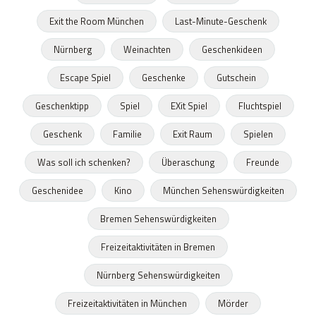
Exit the Room München
Last-Minute-Geschenk
Nürnberg
Weinachten
Geschenkideen
Escape Spiel
Geschenke
Gutschein
Geschenktipp
Spiel
EXit Spiel
Fluchtspiel
Geschenk
Familie
Exit Raum
Spielen
Was soll ich schenken?
Überaschung
Freunde
Geschenidee
Kino
München Sehenswürdigkeiten
Bremen Sehenswürdigkeiten
Freizeitaktivitäten in Bremen
Nürnberg Sehenswürdigkeiten
Freizeitaktivitäten in München
Mörder