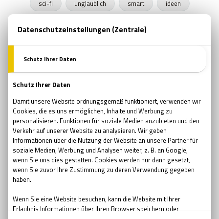
sci-fi
unglaublich
smart
ideen
kreativ
zukunft
menscheit
welt
möglichkeiten
entwicklung
gefahr
fragen
wissenschaft
gesellschaft
überlegungen
Palmyra Atoll
Insel
Fluch
Paranormal
Paradies
Geschichte
Seefahrt
Myteriös
Schatz
Mord
unheimlich
Gespenstern
Schauergeschichten
gespenstisches Abenteuer
Albert Einstein
Horrorfilme
horror
Siebziger
Filme
Seltsam
Skurril
Gruselig
Top-Liste
Filmabend
diamantplanet
Feuerplaneten
augesaurons