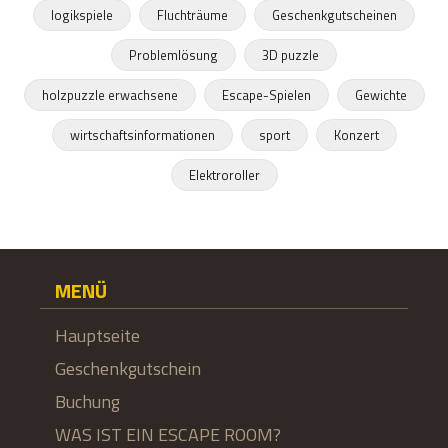
logikspiele
Fluchträume
Geschenkgutscheinen
Problemlösung
3D puzzle
holzpuzzle erwachsene
Escape-Spielen
Gewichte
wirtschaftsinformationen
sport
Konzert
Elektroroller
MENÜ
Hauptseite
Geschenkgutschein
Buchung
WAS IST EIN ESCAPE ROOM?