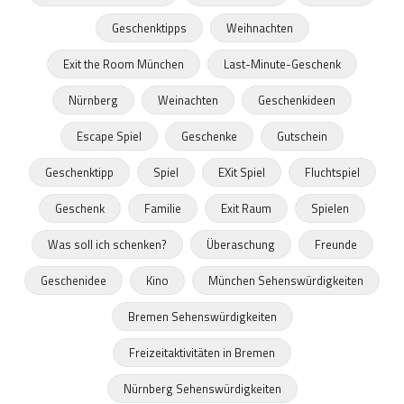
Geschenktipps
Weihnachten
Exit the Room München
Last-Minute-Geschenk
Nürnberg
Weinachten
Geschenkideen
Escape Spiel
Geschenke
Gutschein
Geschenktipp
Spiel
EXit Spiel
Fluchtspiel
Geschenk
Familie
Exit Raum
Spielen
Was soll ich schenken?
Überaschung
Freunde
Geschenidee
Kino
München Sehenswürdigkeiten
Bremen Sehenswürdigkeiten
Freizeitaktivitäten in Bremen
Nürnberg Sehenswürdigkeiten