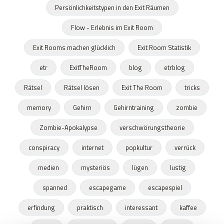
Persönlichkeitstypen in den Exit Räumen
Flow - Erlebnis im Exit Room
Exit Rooms machen glücklich
Exit Room Statistik
etr
ExitTheRoom
blog
etrblog
Rätsel
Rätsel lösen
Exit The Room
tricks
memory
Gehirn
Gehirntraining
zombie
Zombie-Apokalypse
verschwörungstheorie
conspiracy
internet
popkultur
verrück
medien
mysteriös
lügen
lustig
spanned
escapegame
escapespiel
erfindung
praktisch
interessant
kaffee