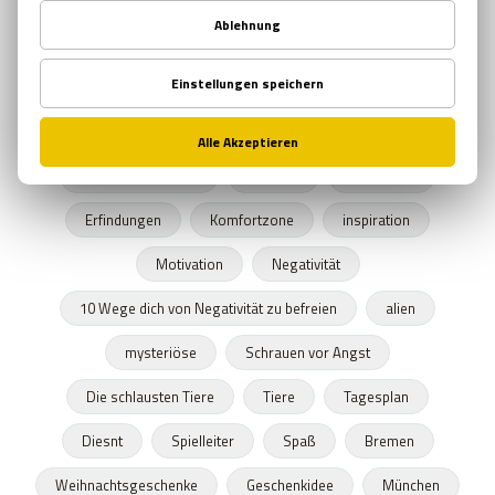
Gamma-Strahlung
Weltall
supererde
Planet
Aristoteles
Erinnerungsvermögen
exitspiel
Gedächtnis
Horrorfilm
zombieapokalypse
Ägypten
escapspiel
Erfindungen
Komfortzone
inspiration
Motivation
Negativität
10 Wege dich von Negativität zu befreien
alien
mysteriöse
Schrauen vor Angst
Die schlausten Tiere
Tiere
Tagesplan
Diesnt
Spielleiter
Spaß
Bremen
Weihnachtsgeschenke
Geschenkidee
München