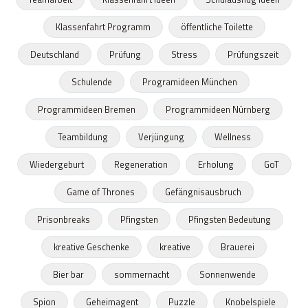
Klassenfahrt Programm
öffentliche Toilette
Deutschland
Prüfung
Stress
Prüfungszeit
Schulende
Programideen München
Programmideen Bremen
Programmideen Nürnberg
Teambildung
Verjüngung
Wellness
Wiedergeburt
Regeneration
Erholung
GoT
Game of Thrones
Gefängnisausbruch
Prisonbreaks
Pfingsten
Pfingsten Bedeutung
kreative Geschenke
kreative
Brauerei
Bier bar
sommernacht
Sonnenwende
Spion
Geheimagent
Puzzle
Knobelspiele